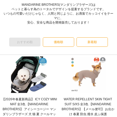
MANDARINE BROTHERS(マンダリンブラザーズ)は
ペットと暮らす為のトータルでデザインを提案するブランドです。
いつもの可愛いだけじゃなく、人間と同じように、お洒落でカッコイイをテー
マに、
安心、安全な商品を開発販売しております！
おすすめ順
価格順
新着順
【2026年春夏新商品】 ICY COZY MINI
WATER REPELLENT SKIN TIGHT
MAT 全3色 【MANDARINE
SUIT S/XS 全3色 【MANDARINE
BROTHERS】 アイシーコージー マン
BROTHERS】【メール便可】 お出か
ダリンブラザーズ 犬 猫 夏 クールマッ
け 春夏 防虫 撥水 皮ふ保護