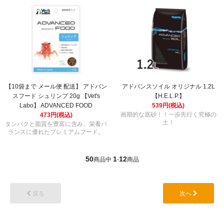
【10袋まで メール便 配送】 アドバン
アドバンスソイル オリジナル 1.2L
スフード シュリンプ 20g 【Vet's
【H.E.L.P.】
Labo】 ADVANCED FOOD
539円(税込)
画期的な底砂！！一歩先行く究極の
473円(税込)
土！
タンパクと脂質を豊富に含み、栄養バ
ランスに優れたプレミアムフード。
50
1
12
商品中
-
商品
戻る
次へ