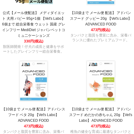
公式【メール便配送】 メディダイエッ
【10袋まで メール便 配送】 アドバン
ト 犬用 パピー 95g×1個 【Vet's Labo】
スフード グッピー 20g 【Vet's Labo】
6個まで 総合栄養食 ウェット 国産 グレ
ADVANCED FOOD
インフリー MediDiet ジャパンペットコ
473円(税込)
タンパクと脂質を豊富に含み、栄養バ
ミュ二ケーションズ
ランスに優れたプレミアムフード。
330円(税込)
獣医師開発！仔犬の成長と健康をサポ
ートしたグレインフリー総合栄養食。
【10袋まで メール便 配送】アドバンス
【10袋まで メール便 配送】 アドバン
フード ベタ 20g 【Vet's Labo】
スフード めだかの赤ちゃん 20g 【Vet's
ADVANCED FOOD
Labo】 ADVANCED FOOD
473円(税込)
473円(税込)
タンパクと脂質を豊富に含み、栄養バ
稚魚の健全な育成に最適なタンパクと