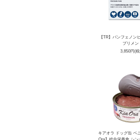
【TR】パンフェノン
プリメン
3,850円(
キアオラ ドッグ缶 ベニソ
Ora】総合栄養食 シ