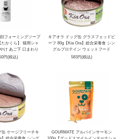
用 お顔フォーミングソープ
キアオラ ドッグ缶 グラスフェッドビ
 【たかくら】 猫用シャ
ーフ 80g【Kia Ora】総合栄養食 シン
涙やけ あご下 口まわり
グルプロテイン ウェットフード
650円(税込)
583円(税込)
グ缶 ケージフリーチキ
GOURMATE アルパインサーモン
 Ora】総合栄養食 シング
100g【グッドスマイルインターナショ