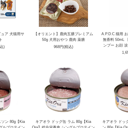
ピュア 犬猫用サ
【オリエント】鹿肉五膳プレミアム
A.P.D.C.猫
ト
50g 犬用おやつ 鹿肉 薬膳
無香料 50mL
ンプー お顔 
税込)
968円(税込)
1,
ン 80g【Kia
キアオラ ドッグ缶 ラム 80g【Kia
キアオラ ドッ
ングルプロテイン
Ora】総合栄養食 シングルプロテイン
ン 80g【Kia