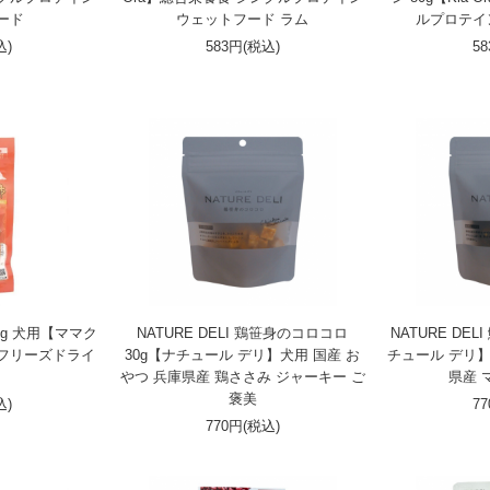
ード
ウェットフード ラム
ルプロテイ
込)
583円(税込)
5
g 犬用【ママク
NATURE DELI 鶏笹身のコロコロ
NATURE DE
 フリーズドライ
30g【ナチュール デリ】犬用 国産 お
チュール デリ】
やつ 兵庫県産 鶏ささみ ジャーキー ご
県産 
褒美
込)
7
770円(税込)