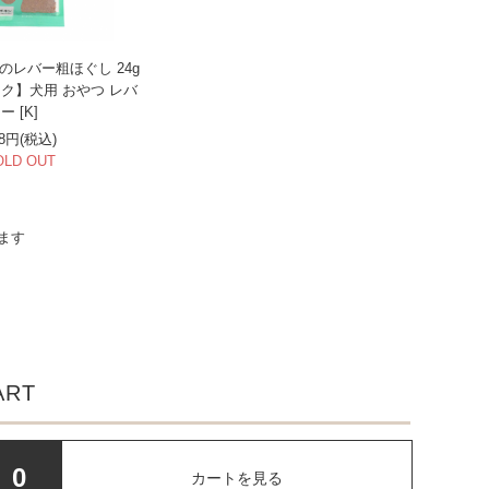
のレバー粗ほぐし 24g
ク】犬用 おやつ レバ
ー [K]
48円(税込)
OLD OUT
います
ART
0
カートを見る