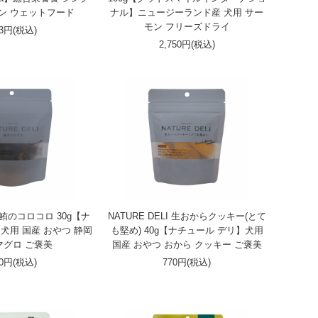
ン ウェットフード
ナル】ニュージーランド産 犬用 サー
モン フリーズドライ
83円(税込)
2,750円(税込)
LI 鮪のコロコロ 30g【ナ
NATURE DELI 生おからクッキー(とて
犬用 国産 おやつ 静岡
も堅め) 40g【ナチュール デリ】犬用
マグロ ご褒美
国産 おやつ おから クッキー ご褒美
70円(税込)
770円(税込)