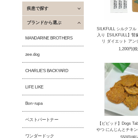
疾患で探す
ブランドから選ぶ
SILKFULL シルクフ
入り【SILKFULL】
MANDARINE BROTHERS
リ ダイエット ア
1,200円(
zee.dog
CHARLIE'S BACKYARD
LIFE LIKE
Bon･rupa
ベストパートナー
【ビビッド】Dogs Tabl
やつ にんじんとチキンの
ワンダードック
550円(税