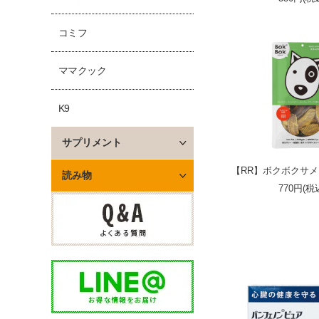
コミフ
ママクック
K9
サプリメント
【RR】ボクボクサメト
読み物
770円(税