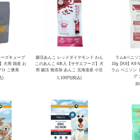
極みチーズキューブ
腸活あんこ レッドダイヤモンド わん
ラム&ベニソ
】犬用 国産 お
このあんこ 4本入【サザエフーズ】犬
10g【K9】K9 
グロ ご褒美
用 腸活 無添加 あんこ 北海道産 小豆
ラム ベニソン
グ
込)
1,100円(税込)
3