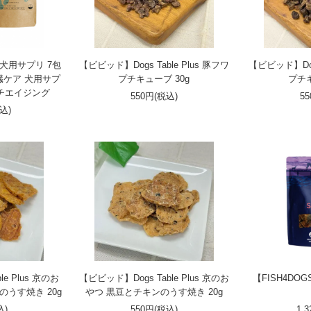
ル 犬用サプリ 7包
【ビビッド】Dogs Table Plus 豚フワ
【ビビッド】Dogs
腎臓ケア 犬用サプ
プチキューブ 30g
プチキ
ンチエイジング
550円(税込)
5
税込)
e Plus 京のお
【ビビッド】Dogs Table Plus 京のお
【FISH4D
うす焼き 20g
やつ 黒豆とチキンのうす焼き 20g
込)
550円(税込)
1,