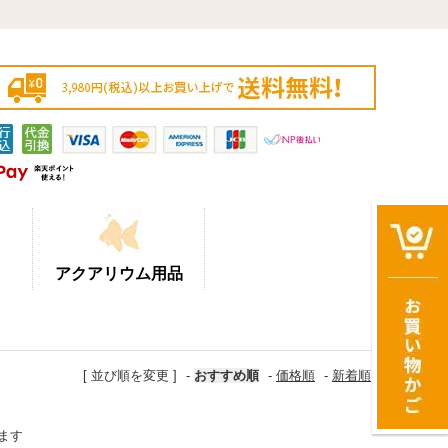
アクアリウム用品
[ 並び順を変更 ]
-
おすすめ順
-
価格順
-
新着順
います