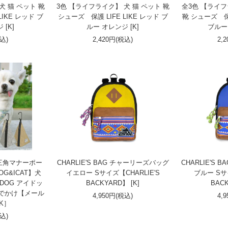
犬 猫 ペット 靴
3色 【ライフライク】 犬 猫 ペット 靴
全3色 【ライフ
LIKE レッド ブ
シューズ 保護 LIFE LIKE レッド ブ
靴 シューズ 保護
 [K]
ルー オレンジ [K]
ブルー 
税込)
2,420円(税込)
2,
IC 三角マナーポー
CHARLIE'S BAG チャーリーズバッグ
CHARLIE'S
OG&ICAT】犬
イエロー Sサイズ【CHARLIE'S
ブルー Sサイ
DOG アイドッ
BACKYARD】 [K]
BACK
おでかけ【メール
4,950円(税込)
4,
K］
税込)