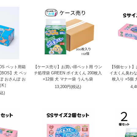
OS ペット用箱
【ケース売り】お買い得ペット用 ウン
【5個セット】
【BOS】犬 ペッ
チ処理袋 GREEN ポイ太くん 200枚入
イ太くん臭わな
ぽ おさんぽ お
×12個 犬 マナー袋 うんち袋
枚入り ×5個
［K］
13,200円(税込)
4,
税込)