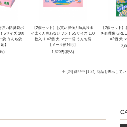
得強力防臭袋ポ
【2個セット】お買い得強力防臭袋ポ
【2個セット】
Sサイズ 100
イ太くん臭わないワン！SSサイズ 100
チ処理袋 GREE
ナー袋 うんち袋
枚入り ×2個 犬 マナー袋 うんち袋
×2個 犬
対応】
【メール便対応】
2,
税込)
1,320円(税込)
全 [24] 商品中 [1-24] 商品を表示して
C