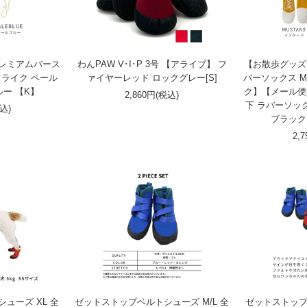
プレミアムバース
わんPAW V･I･P 3号 【アライブ】 フ
【お散歩グッズ
フライク ペール
ァイヤーレッド ロックグレー[S]
バーソックス M
ー 【K】
ク】【メール便
2,860円(税込)
下 ラバーソックス
税込)
ブラック 
2,
ューズ XL 全
ゼットストップベルトシューズ M/L 全
ゼットストップ