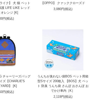
ライク】 犬 猫 ペット
【OPPO】 クァッククローズド
 LIFE LIKE レッド
3,080円(税込)
オレンジ [K]
200円(税込)
 BAG チャーリーズバッグ
うんちが臭わない袋BOS ペット用箱
ズ【CHARLIE'S
型Sサイズ 200枚入 【BOS】犬 ペッ
YARD】 [K]
ト 防臭 うんち袋 さんぽ おさんぽ お
でかけ車内［K］
950円(税込)
2,119円(税込)