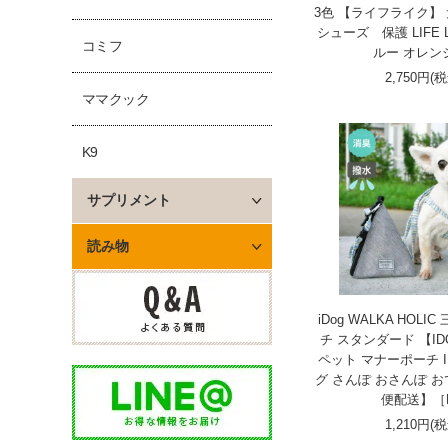
3色 【ライフライク】 
シューズ 保護 LIFE 
コミフ
ルー オレンジ
2,750円(
ママクック
K9
サプリメント
読み物
iDog WALKA HOL
チ スタンダード 【ID
ペット マナーポーチ I
グ さんぽ おさんぽ 
便配送】［
1,210円(