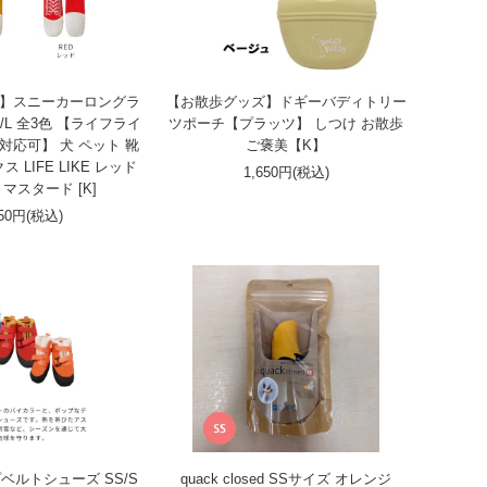
】スニーカーロングラ
【お散歩グッズ】ドギーバディトリー
/L 全3色 【ライフライ
ツポーチ【プラッツ】 しつけ お散歩
対応可】 犬 ペット 靴
ご褒美【K】
 LIFE LIKE レッド
1,650円(税込)
マスタード [K]
750円(税込)
ベルトシューズ SS/S
quack closed SSサイズ オレンジ