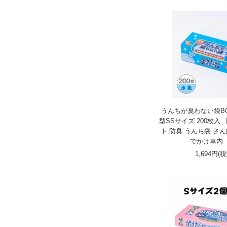
うんちが臭わない袋B
型SSサイズ 200枚入 
ト 防臭 うんち袋 さん
でかけ車内
1,694円(