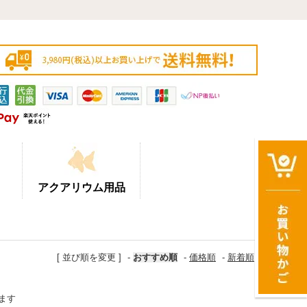
アクアリウム用品
[ 並び順を変更 ]
-
おすすめ順
-
価格順
-
新着順
います