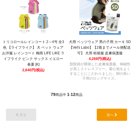
トリコロールレインコート 2～4号 全3
犬用 ベッツウェア 男の子用 カーキ SD
色 【ライフライク】 犬 ペット ウェア
【Vet's Labo】【2着までメール便配送
お洋服 レインコート 梅雨 LIFE LIKE ラ
可】 犬用 術後服 皮膚保護服
イフライク ピンク サックス イエロー
4,268円(税込)
獣医師が開発した皮膚保護服。伸縮性
春夏 [K]
が高くストレスフリー。着心地をよく
2,640円(税込)
することにこだわりました。胴の長い
子用のロングサイズ。
79
1
12
商品中
-
商品
戻る
次へ