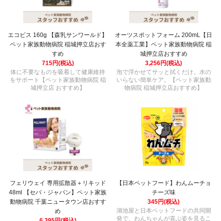
エコビス 160g 【森乳サンワールド】
オーツスポットフォーム 200mL【日
ペット家族動物病院 稲城押立店おす
本全薬工業】ペット家族動物病院 稲
すめ
城押立店おすすめ
715円(税込)
3,256円(税込)
体に不要なものを吸着して健康維持
泡で浮かせてサッと拭くだけ。水の
をサポート【ペット家族動物病院 稲
いらない簡単ケア。【ペット家族動
城押立店 おすすめ】
物病院 稲城押立店おすすめ】
フェリウェイ 専用拡散器＋リキッド
【日本ペットフード】わんムーチョ
48ml 【セバ・ジャパン】ペット家族
チーズ味
動物病院 千葉ニュータウン店おすす
345円(税込)
湖池屋と日本ペットフードの共同開
め
発で、わんちゃんが喜ぶ姿を見るこ
6,395円(税込)