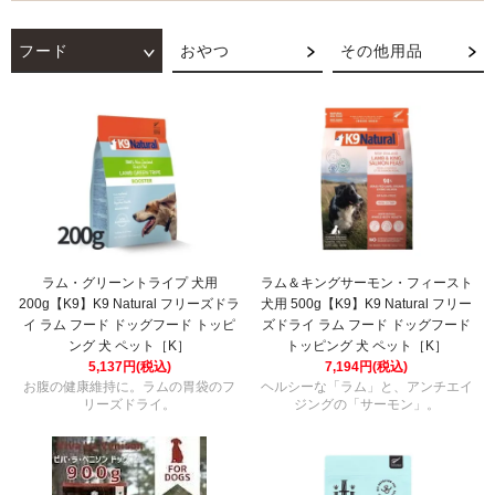
フード
おやつ
その他用品
ラム・グリーントライプ 犬用
ラム＆キングサーモン・フィースト
200g【K9】K9 Natural フリーズドラ
犬用 500g【K9】K9 Natural フリー
イ ラム フード ドッグフード トッピ
ズドライ ラム フード ドッグフード
ング 犬 ペット［K］
トッピング 犬 ペット［K］
5,137円(税込)
7,194円(税込)
お腹の健康維持に。ラムの胃袋のフ
ヘルシーな「ラム」と、アンチエイ
リーズドライ。
ジングの「サーモン」。