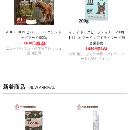
ADDICTION ビバ・ラ・ベニソン ド
イティ ドッグビーフディナー 200g
ッグフード 900g
【iti】 犬 フード エアドライフード 総
3,630円(税込)
合栄養食
ニュージーランド産放牧フレッシュ
1,980円(税込)
鹿肉使用
栄養価たっぷりの犬用エアドライフ
ードお試しサイズ。
新着商品
NEW ARRIVAL