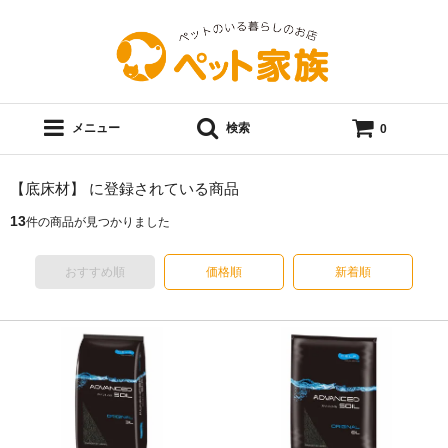
メニュー
検索
0
【底床材】 に登録されている商品
13
件の商品が見つかりました
おすすめ順
価格順
新着順