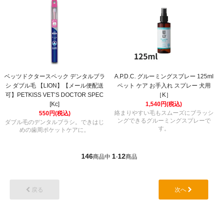
ベッツドクタースペック デンタルブラ
A.P.D.C. グルーミングスプレー 125ml
シ ダブル毛 【LION】【メール便配送
ペット ケア お手入れ スプレー 犬用
可】PETKISS VET’S DOCTOR SPEC
［K］
[Kc]
1,540円(税込)
絡まりやすい毛もスムーズにブラッシ
550円(税込)
ングできるグルーミングスプレーで
ダブル毛のデンタルブラシ。できはじ
す。
めの歯周ポケットケアに。
146
1
12
商品中
-
商品
戻る
次へ