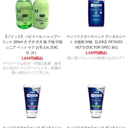
【ゾイック】 パピドール シャンプー
ベッツドクタースペック デンタルシー
リンス 300ml 犬 子犬 仔犬 猫 子猫 仔猫
ト 犬猫用 30枚 【LION】PETKISS
シニア ペット ケア お手入れ ZOIC
VET’S DOCTOR SPEC [Kc]
N［K］
1,320円(税込)
指に巻いてふくだけ簡単にお口ケア！
1,834円(税込)
デリケートな仔犬・仔猫の皮膚、被毛
のためのシャンプーとリンス。皮膚の
弱い成犬やシニア犬にも。
ベッツドクタースペック デンタルジェ
ベッツドクタースペック デンタルジェ