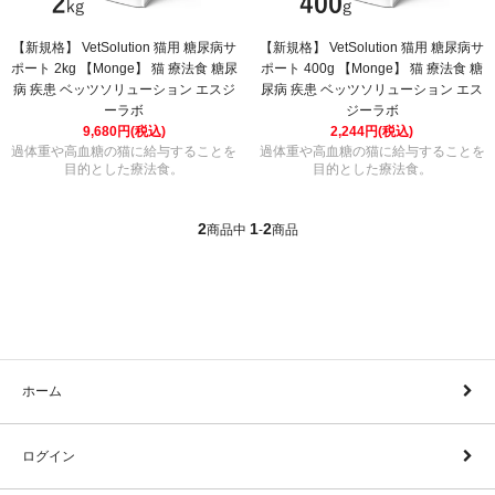
【新規格】 VetSolution 猫用 糖尿病サ
【新規格】 VetSolution 猫用 糖尿病サ
ポート 2kg 【Monge】 猫 療法食 糖尿
ポート 400g 【Monge】 猫 療法食 糖
病 疾患 ベッツソリューション エスジ
尿病 疾患 ベッツソリューション エス
ーラボ
ジーラボ
9,680円(税込)
2,244円(税込)
過体重や高血糖の猫に給与することを
過体重や高血糖の猫に給与することを
目的とした療法食。
目的とした療法食。
2
1
2
商品中
-
商品
ホーム
ログイン