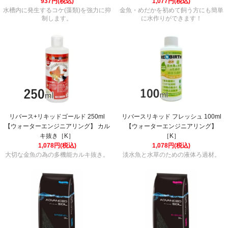
937円(税込)
1,077円(税込)
水槽内に発生するコケ(藻類)を強力に抑
金魚・めだかを初めて飼う方にも簡単
制します。
に水作りができます！
リバース+リキッドゴールド 250ml
リバースリキッド フレッシュ 100ml
【ウォーターエンジニアリング】 カル
【ウォーターエンジニアリング】
キ抜き［K］
［K］
1,078円(税込)
1,078円(税込)
大切な金魚の為の多機能カルキ抜き。
淡水魚と水草のための液体ろ過材。