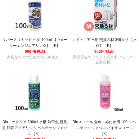
リバースリキッド ベタ 100ml 【ウォー
エイトコア M用 交換ろ材 3個入り 【水
ターエンジニアリング】［K］
作】［K］
660円(税込)
902円(税込)
大切なベタのためのカルキ抜き。
高品質なエアリフト式水中フィルター
交換ろ材。
Bioコケクリア 100ml 水槽 熱帯魚 観賞
Bioスコール 金魚・めだか用 100ml ベ
魚 飼育アクアリウム ベルテックジャパ
ルテックジャパン バイオスコール
ン［K］
［K］