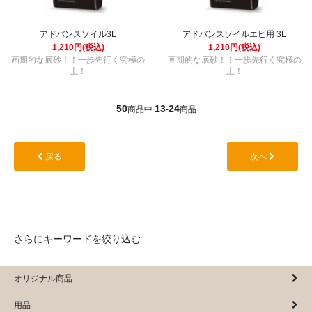
アドバンスソイル3L
アドバンスソイルエビ用 3L
1,210円(税込)
1,210円(税込)
画期的な底砂！！一歩先行く究極の
画期的な底砂！！一歩先行く究極の
土！
土！
50
13
24
商品中
-
商品
戻る
次へ
さらにキーワードを絞り込む
オリジナル商品
用品