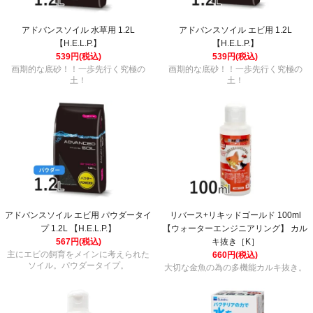
アドバンスソイル 水草用 1.2L
アドバンスソイル エビ用 1.2L
【H.E.L.P.】
【H.E.L.P.】
539円(税込)
539円(税込)
画期的な底砂！！一歩先行く究極の
画期的な底砂！！一歩先行く究極の
土！
土！
アドバンスソイル エビ用 パウダータイ
リバース+リキッドゴールド 100ml
プ 1.2L 【H.E.L.P.】
【ウォーターエンジニアリング】 カル
567円(税込)
キ抜き［K］
主にエビの飼育をメインに考えられた
660円(税込)
ソイル。パウダータイプ。
大切な金魚の為の多機能カルキ抜き。