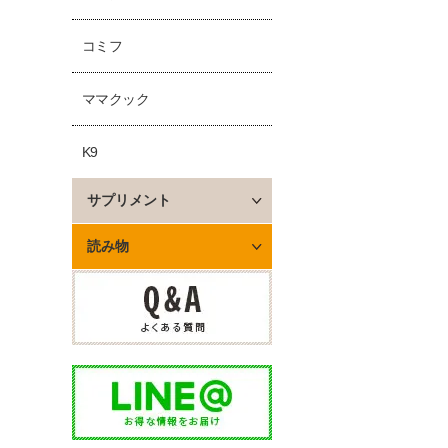
コミフ
ママクック
K9
サプリメント
読み物