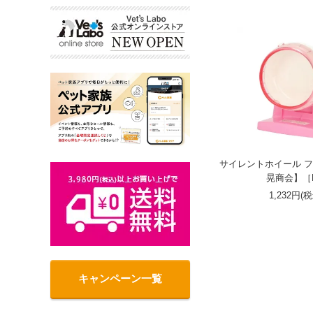
サイレントホイール フラ
晃商会】［
1,232円(
キャンペーン一覧