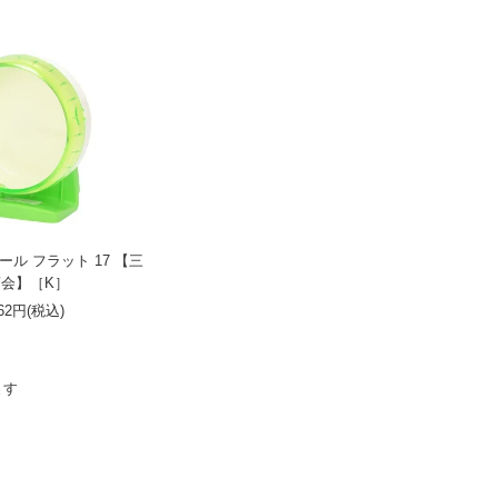
ル フラット 17 【三
会】［K］
562円(税込)
ます