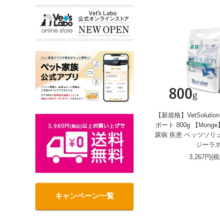
【新規格】VetSoluti
ポート 800g 【Mong
尿病 疾患 ベッツソリ
ジーラ
3,267円(
キャンペーン一覧