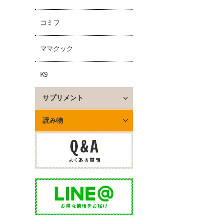
コミフ
ママクック
K9
サプリメント
読み物