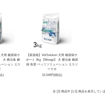
on 犬用 糖尿病サ
【新規格】VetSolution 犬用 糖尿病サ
e】 犬 療法食 糖
ポート 3kg 【Monge】 犬 療法食 糖尿
ューション エス
病 疾患 ベッツソリューション エスジ
ボ
ーラボ
税込)
10,549円(税込)
全 [2] 商品中 [1-2] 商品を表示してい