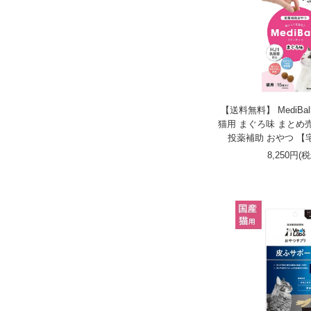
【送料無料】 MediBa
猫用 まぐろ味 まとめ売
投薬補助 おやつ 【
8,250円(