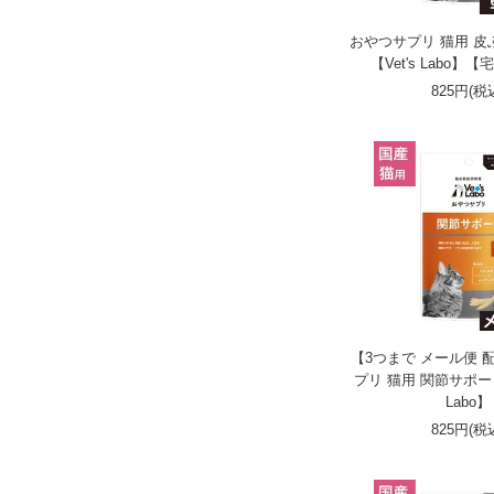
おやつサプリ 猫用 皮ふ
【Vet's Labo
825円(税
【3つまで メール便 
プリ 猫用 関節サポート 3
Labo】
825円(税