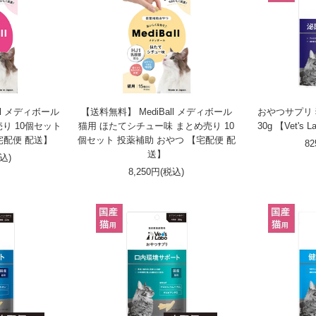
ll メディボール
【送料無料】 MediBall メディボール
おやつサプリ
り 10個セット
猫用 ほたてシチュー味 まとめ売り 10
30g 【Vet'
宅配便 配送】
個セット 投薬補助 おやつ 【宅配便 配
8
送】
税込)
8,250円(税込)