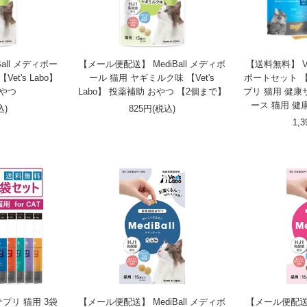
all メディボー
【メール便配送】 MediBall メディボ
【送料無料】 Ve
et's Labo】
ール 猫用 ヤギミルク味 【Vet's
ポートセット 【V
おやつ
Labo】 投薬補助 おやつ 【2個まで】
プリ 猫用 健
ース 猫用 健
込)
825円(税込)
1,
プリ 猫用 3袋
【メール便配送】 MediBall メディボ
【メール便配送】 