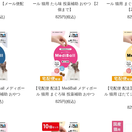
bo】【メール便配
ール 猫用 たら味 投薬補助 おやつ 【2
ール 猫用 ま
個まで】
【
税込)
825円(税込)
8
all メディボー
【宅配便 配送】MediBall メディボー
【宅配便 配送】M
薬補助 おやつ
ル 猫用 まぐろ味 投薬補助 おやつ
ル 猫用 ほたて
込)
825円(税込)
8