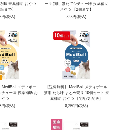
ぐろ味 投薬補助 おやつ
ール 猫用 ほたてシチュー味 投薬補助
2個まで】
おやつ 【2個まで】
25円(税込)
825円(税込)
ediBall メディボー
【送料無料】 MediBall メディボール
シチュー味 投薬補助 お
猫用 たら味 まとめ売り 10個セット 投
やつ
薬補助 おやつ 【宅配便 配送】
25円(税込)
8,250円(税込)