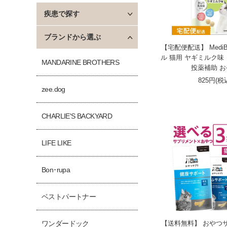
疾患で探す
ブランドから選ぶ
【宅配便配送】 MediB
ル 猫用 ヤギミルク味 【V
MANDARINE BROTHERS
投薬補助 
825円(税
zee.dog
CHARLIE'S BACKYARD
LIFE LIKE
Bon･rupa
ベストパートナー
【送料無料】 おやつサ
ワンダードック