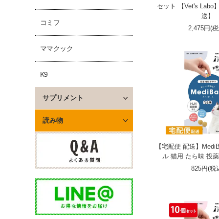
セット 【Vet's La
送】
コミフ
2,475円(
ママクック
K9
サプリメント
読み物
【宅配便 配送】MediB
ル 猫用 たら味 投
825円(税