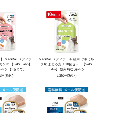
MediBall メディボ
MediBall メディボール 猫用 ヤギミル
ン味 【Vet's Labo】
ク味 まとめ売り 10個セット【Vet's
おやつ 【2個まで】
Labo】 投薬補助 おやつ
25円(税込)
8,250円(税込)