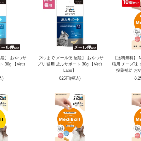
配送】 おやつサ
【3つまで メール便 配送】 おやつサ
【送料無料】 Me
0g 【Vet's
プリ 猫用 皮ふサポート 30g 【Vet's
猫用 チーズ味 
Labo】
投薬補助 お
込)
825円(税込)
8,