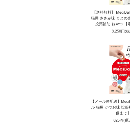
【送料無料】 MediBa
猫用 ささみ味 まとめ売
投薬補助 おやつ 【
8,250円(
【メール便配送】MediB
ル 猫用 かつお味 投薬
個まで
825円(税