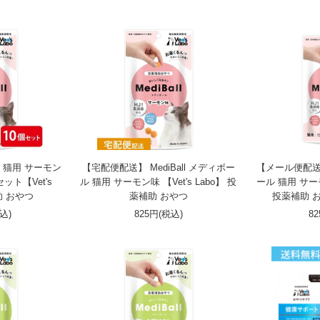
ール 猫用 サーモン
【宅配便配送】 MediBall メディボー
【メール便配送】 
ット【Vet's
ル 猫用 サーモン味 【Vet's Labo】 投
ール 猫用 サーモ
助 おやつ
薬補助 おやつ
投薬補助 
税込)
825円(税込)
8