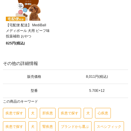
【宅配便 配送】 MediBall
メディボール 犬用 ビーフ味
投薬補助 おやつ
825円(税込)
その他の詳細情報
販売価格
8,011円(税込)
型番
5.70E+12
この商品のキーワード
疾患で探す
犬
肝疾患
疾患で探す
犬
心疾患
疾患で探す
犬
腎疾患
ブランドから選ぶ
スペシフィック