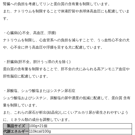
腎臓への負担を考慮してリンと蛋白質の含有量を制限しています。
また、ナトリウムを制限することで体液貯留や糸球体高血圧にも配慮していま
す。
・心臓病(心不全、高血圧、浮腫)
ナトリウムを制限し、心血管系への負担を減らすことで、うっ血性心不全の犬
や、心不全に伴う高血圧や浮腫を呈する犬に配慮しています。
・肝臓病(肝不全。胆汁うっ滞の犬を除く)
蛋白質の含有量を制限することで、肝不全の犬にみられる高アンモニア血症や
肝性脳症に配慮しています。
・尿酸塩、シュウ酸塩またはシスチン尿石症
シュウ酸塩およびシスチン、尿酸塩の尿中濃度の低減に配慮して、蛋白質 含有
量を制限しています。
また、これらの尿石が析出(結晶化)しにくいアルカリ尿が産生されやすいよう
に、ミネラル類の成分を調整しています。
製品サイズ
100g×21個
代謝エネルギー
110kcal/100g