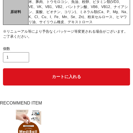
米、豚肉、トウモロコシ、魚油、粉卵、ビタミン類(VD3、
VE、VK、VB1、VB2、パントテン酸、VB6、VB12、ナイアシ
原材料
ン、葉酸、ビオチン、コリン)、ミネラル類(Ca、P、Mg、Na、
K、Cl、Cu、I、Fe、Mn、Se、Zn)、粉末セルロース、ヒマワ
リ油、サイリウム種皮、デキストロース
※リニューアル等により予告なくパッケージ等変更される場合がございます。
ご了承ください。
個数
カートに入れる
RECOMMEND ITEM