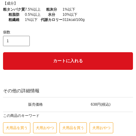
【成分】
粗タンパク質
7.5%以上
粗灰分
1%以下
粗脂肪
0.5%以上
水分
10%以下
粗繊維
1%以下
代謝カロリー
311kcal/100g
個数
カートに入れる
その他の詳細情報
販売価格
638円(税込)
この商品のキーワード
犬用品を買う
犬用おやつ
犬用品を買う
犬用おやつ