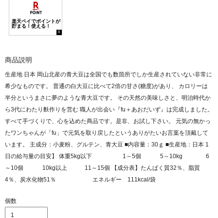
商品説明
生産地 日本 岡山北産の青大豆は全国でも数箇所でしか生産されていない非常に
希少なものです。 普通の白大豆に比べて2倍の甘さ(糖度)があり、 カロリーは
半分というまさに夢のような青大豆です。 その天然の美味しさと、明治時代か
ら3代にわたり麩作りを営む 職人が出会い『fu＋あおだいず』は完成しました。
すべて手づくりで、心を込めた商品です。是非、お試し下さい。 元気の無かっ
たワンちゃんが「fu」で元気を取り戻したというありがたいお言葉を頂戴して
います。 主成分：小麦粉、グルテン、青大豆 ■内容量：30ｇ ■生産地：日本 1
日の給与量の目安】 体重5kg以下 1～5個 5～10kg 6
～10個 10kg以上 11～15個 【成分表】たんぱく質32％、脂質
4％、炭水化物51％ エネルギー 111kcal/袋
個数