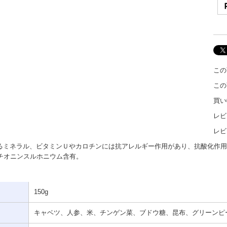
この
この
買い
レビ
レビ
れるミネラル、ビタミンＵやカロチンには抗アレルギー作用があり、抗酸化作用
チオニンスルホニウム含有。
150g
キャベツ、人参、米、チンゲン菜、ブドウ糖、昆布、グリーンピ