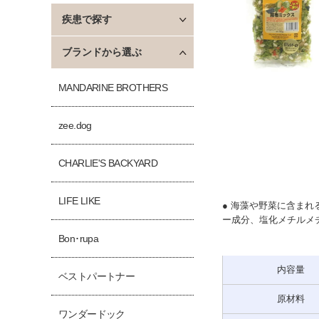
疾患で探す
ブランドから選ぶ
MANDARINE BROTHERS
zee.dog
CHARLIE'S BACKYARD
LIFE LIKE
● 海藻や野菜に含ま
ー成分、塩化メチルメ
Bon･rupa
内容量
ベストパートナー
原材料
ワンダードック