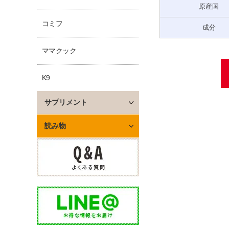
原産国
コミフ
成分
ママクック
K9
サプリメント
読み物