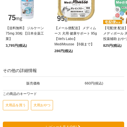
【送料無料】 ジルケーン
【メール便配送】 メディム
【宅配便 配送】 M
75mg 30粒 【日本全薬工
ース 犬用 健康サポート 95g
メディボール 
業】
【Vet's Labo】
投薬補助 おや
MediMousse 【6個まで】
3,795円(税込)
825円(税込)
286円(税込)
その他の詳細情報
販売価格
660円(税込)
この商品のキーワード
犬用品を買う
犬用おやつ