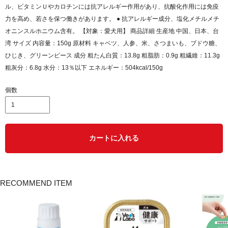
ル、ビタミンＵやカロチンには抗アレルギー作用があり、抗酸化作用には免疫
力を高め、若さを保つ働きがあります。 ● 抗アレルギー成分、塩化メチルメチ
オニンスルホニウム含有。 【対象：愛犬用】 商品詳細 生産地 中国、日本、台
湾 サイズ 内容量：150g 原材料 キャベツ、人参、米、さつまいも、ブドウ糖、
ひじき、グリーンピース 成分 粗たん白質：13.8g 粗脂肪：0.9g 粗繊維：11.3g
粗灰分：6.8g 水分：13％以下 エネルギー：504kcal/150g
個数
カートに入れる
RECOMMEND ITEM