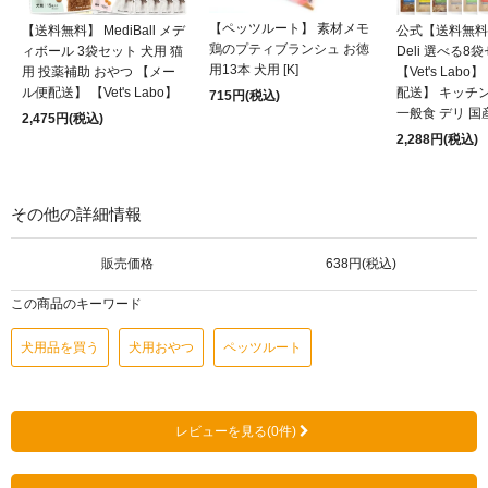
【ペッツルート】 素材メモ
【送料無料】 MediBall メデ
公式【送料無料】K
鶏のプティブランシュ お徳
ィボール 3袋セット 犬用 猫
Deli 選べる8
用13本 犬用 [K]
用 投薬補助 おやつ 【メー
【Vet's Lab
ル便配送】 【Vet's Labo】
配送】 キッチ
715円(税込)
一般食 デリ 国
2,475円(税込)
2,288円(税込)
その他の詳細情報
販売価格
638円(税込)
この商品のキーワード
犬用品を買う
犬用おやつ
ペッツルート
レビューを見る(0件)