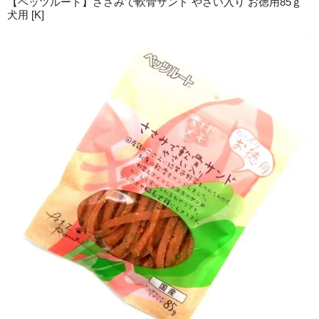
【ペッツルート】ささみで軟骨サンド やさい入り お徳用85ｇ
犬用 [K]