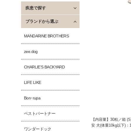
疾患で探す
ブランドから選ぶ
MANDARINE BROTHERS
zee.dog
CHARLIE'S BACKYARD
LIFE LIKE
Bon･rupa
ベストパートナー
【内容量】30粒／箱 (
安 犬(体重10kg
ワンダードック