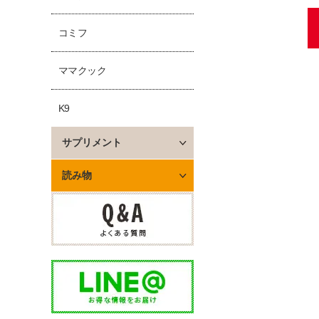
コミフ
ママクック
K9
サプリメント
読み物