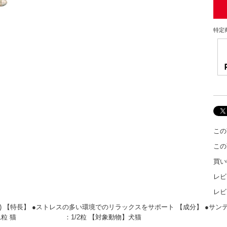
特定
この
この
買い
レビ
レビ
S) 【特長】 ●ストレスの多い環境でのリラックスをサポート 【成分】 ●サンテア
以下)：1粒 猫 ：1/2粒 【対象動物】犬猫