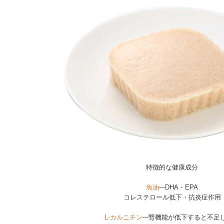
特徴的な健康成分
魚油
---DHA・EPA
コレステロール低下・抗炎症作用
L-カルニチン
---腎機能が低下すると不足