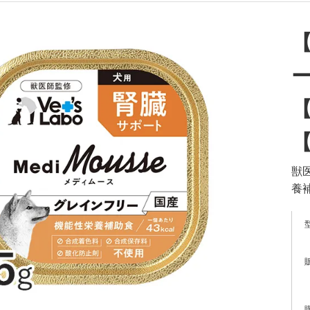
ー
【
獣
養