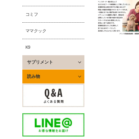
コミフ
ママクック
K9
サプリメント
読み物