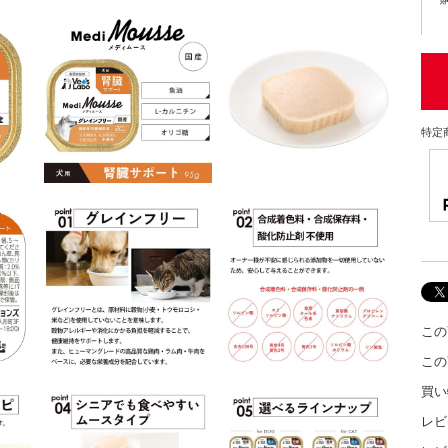
特定
この
この
買い
レビ