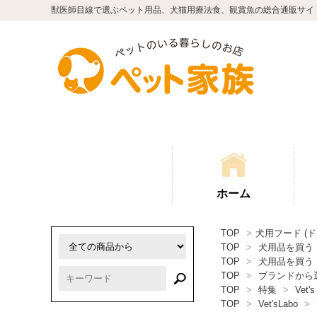
獣医師目線で選ぶペット用品、犬猫用療法食、観賞魚の総合通販サイ
ホーム
TOP
>
犬用フード (
TOP
>
犬用品を買う
TOP
>
犬用品を買う
TOP
>
ブランドから
TOP
>
特集
>
Vet's
TOP
>
Vet'sLabo
>