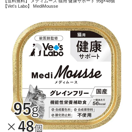
【送料無料】 メディムース 猫用 健康サポート 95g×48個
【Vet's Labo】 MediMousse