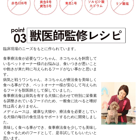
臨床現場のニーズをもとに作られています。
食事療法食が必要なワンちゃん、ネコちゃんを飼育して
いるペットオーナー様のお悩みは、食いつきが悪いこと
や飽きが来た時に与えられるフードがない事かと思いま
す。
病気と戦うワンちゃん、ネコちゃんが療法食を美味しく
食べる事ができ、ペットオーナー様が安心して与えられ
るフードを獣医師として探していました。
食事療法食は病気を有する犬猫に合わせて特別に栄養素
を調整されているフードのため、一般食に比べると嗜好
性は高くありません。
メディムースは、健康な犬猫や、療法食を必要としてい
る犬猫の毎日の食生活をサポートするために開発しまし
た。
美味しく食べる事ができ、食事療法食を少しでも美味し
く食べるためのフードとして、是非試してもらいたいと
思います。