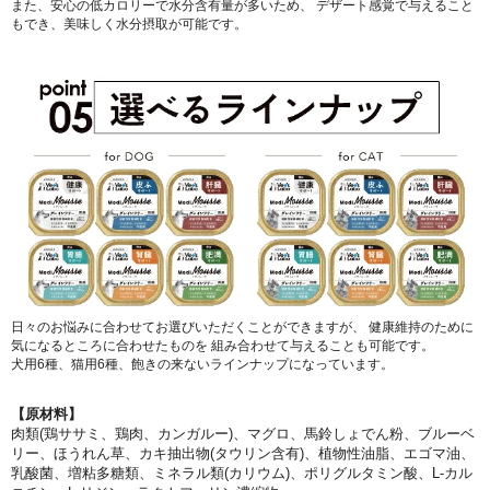
また、安心の低カロリーで水分含有量が多いため、 デザート感覚で与えること
もでき、美味しく水分摂取が可能です。
日々のお悩みに合わせてお選びいただくことができますが、 健康維持のために
気になるところに合わせたものを 組み合わせて与えることも可能です。
犬用6種、猫用6種、飽きの来ないラインナップになっています。
【原材料】
肉類(鶏ササミ、鶏肉、カンガルー)、マグロ、馬鈴しょでん粉、ブルーベ
リー、ほうれん草、カキ抽出物(タウリン含有)、植物性油脂、エゴマ油、
乳酸菌、増粘多糖類、ミネラル類(カリウム)、ポリグルタミン酸、L-カル