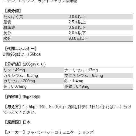
ニチン、L-リジン、ラクトフェリン濃縮物
【成分値】
たんぱく質
3.0％以上
脂質
2.5％以上
粗繊維
0.5％以下
灰分
2.0％以下
水分
93.0％以下
【代謝エネルギー】
1個(95g)あたり56kcal
【分析値】
(100gあたり)
リン：49mg
ナトリウム：17mg
カルシウム：8.5mg
マグネシウム：6.3mg
カリウム：200mg
鉄：1.4mg
銅：0.076mg
亜鉛：0.49mg
【内容量】
95g×48個
【与え方】
1～5kg：1個、5～10kg：2個を目安に1日1回または2回に分け
て与えてください。
【原産国】
日本
【メーカー】
ジャパンペットコミュニケーションズ