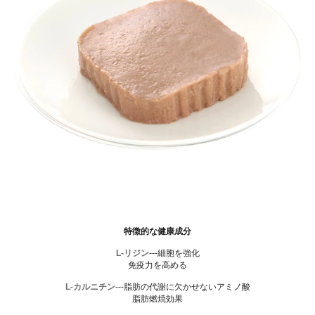
特徴的な健康成分
L-リジン
---細胞を強化
免疫力を高める
L-カルニチン
---脂肪の代謝に欠かせないアミノ酸
脂肪燃焼効果