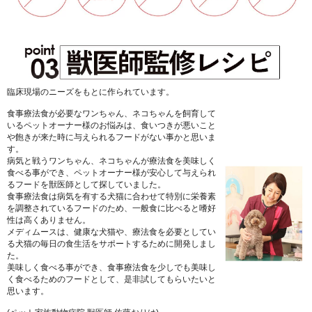
臨床現場のニーズをもとに作られています。
食事療法食が必要なワンちゃん、ネコちゃんを飼育して
いるペットオーナー様のお悩みは、食いつきが悪いこと
や飽きが来た時に与えられるフードがない事かと思いま
す。
病気と戦うワンちゃん、ネコちゃんが療法食を美味しく
食べる事ができ、ペットオーナー様が安心して与えられ
るフードを獣医師として探していました。
食事療法食は病気を有する犬猫に合わせて特別に栄養素
を調整されているフードのため、一般食に比べると嗜好
性は高くありません。
メディムースは、健康な犬猫や、療法食を必要としてい
る犬猫の毎日の食生活をサポートするために開発しまし
た。
美味しく食べる事ができ、食事療法食を少しでも美味し
く食べるためのフードとして、是非試してもらいたいと
思います。