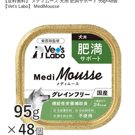
【送料無料】 メディムース 犬用 肥満サポート 95g×48個
【Vet's Labo】 MediMousse