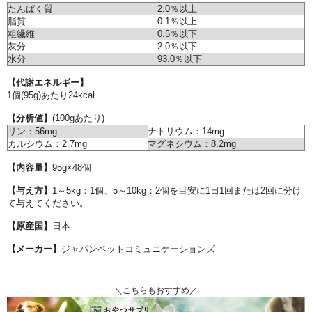
たんぱく質
2.0％以上
脂質
0.1％以上
粗繊維
0.5％以下
灰分
2.0％以下
水分
93.0％以下
【代謝エネルギー】
1個(95g)あたり24kcal
【分析値】
(100gあたり)
リン：56mg
ナトリウム：14mg
カルシウム：2.7mg
マグネシウム：8.2mg
【内容量】
95g×48個
【与え方】
1～5kg：1個、5～10kg：2個を目安に1日1回または2回に分け
て与えてください。
【原産国】
日本
【メーカー】
ジャパンペットコミュニケーションズ
＼こちらもおすすめ／