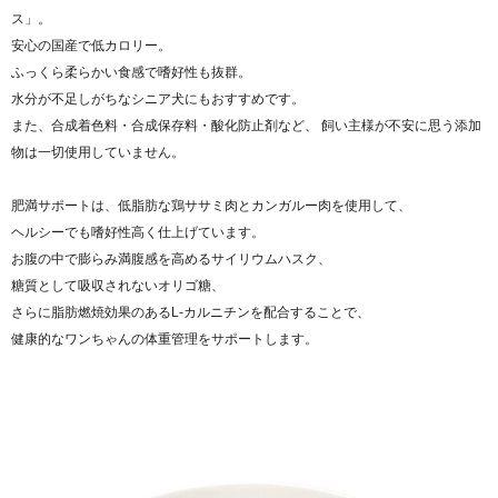
ス」。
安心の国産で低カロリー。
ふっくら柔らかい食感で嗜好性も抜群。
水分が不足しがちなシニア犬にもおすすめです。
また、合成着色料・合成保存料・酸化防止剤など、 飼い主様が不安に思う添加
物は一切使用していません。
肥満サポートは、低脂肪な鶏ササミ肉とカンガルー肉を使用して、
ヘルシーでも嗜好性高く仕上げています。
お腹の中で膨らみ満腹感を高めるサイリウムハスク、
糖質として吸収されないオリゴ糖、
さらに脂肪燃焼効果のあるL-カルニチンを配合することで、
健康的なワンちゃんの体重管理をサポートします。