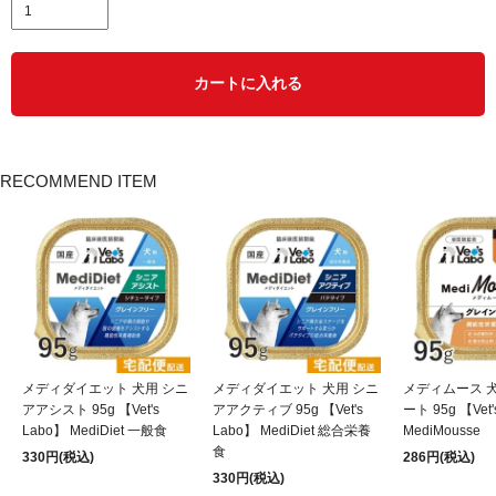
カートに入れる
RECOMMEND ITEM
メディダイエット 犬用 シニ
メディダイエット 犬用 シニ
メディムース 
アアシスト 95g 【Vet's
アアクティブ 95g 【Vet's
ート 95g 【Vet'
Labo】 MediDiet 一般食
Labo】 MediDiet 総合栄養
MediMousse
食
330円(税込)
286円(税込)
330円(税込)