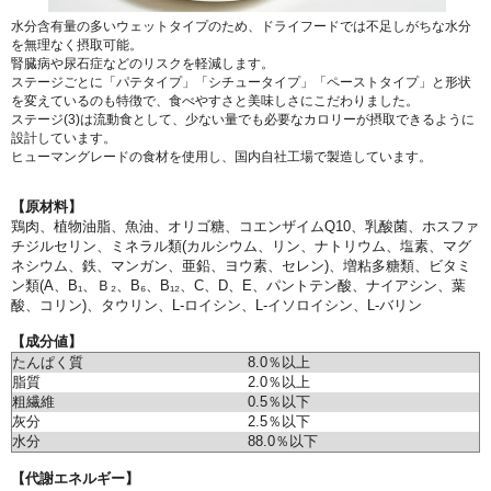
水分含有量の多いウェットタイプのため、ドライフードでは不足しがちな水分
を無理なく摂取可能。
腎臓病や尿石症などのリスクを軽減します。
ステージごとに「パテタイプ」「シチュータイプ」「ペーストタイプ」と形状
を変えているのも特徴で、食べやすさと美味しさにこだわりました。
ステージ(3)は流動食として、少ない量でも必要なカロリーが摂取できるように
設計しています。
ヒューマングレードの食材を使用し、国内自社工場で製造しています。
【原材料】
鶏肉、植物油脂、魚油、オリゴ糖、コエンザイムQ10、乳酸菌、ホスファ
チジルセリン、ミネラル類(カルシウム、リン、ナトリウム、塩素、マグ
ネシウム、鉄、マンガン、亜鉛、ヨウ素、セレン)、増粘多糖類、ビタミ
ン類(A、B₁、Ｂ₂、B₆、B₁₂、C、D、E、パントテン酸、ナイアシン、葉
酸、コリン)、タウリン、L-ロイシン、L-イソロイシン、L-バリン
【成分値】
たんぱく質
8.0％以上
脂質
2.0％以上
粗繊維
0.5％以下
灰分
2.5％以下
水分
88.0％以下
【代謝エネルギー】