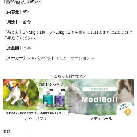
1個(95g)あたり85kcal
【内容量】
95g
【用途】
一般食
【与え方】
1〜5kg：1個、5〜10kg：2個を目安に1日1回または2回に分け
て与えてください。
【原産国】
日本
【メーカー】
ジャパンペットコミュニケーションズ
＼こちらもおすすめ／
おやつサプリ
メディボール
個数