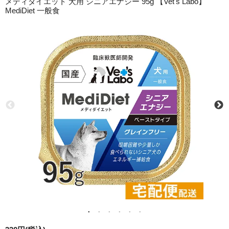
メディダイエット 犬用 シニアエナジー 95g 【Vet's Labo】
MediDiet 一般食