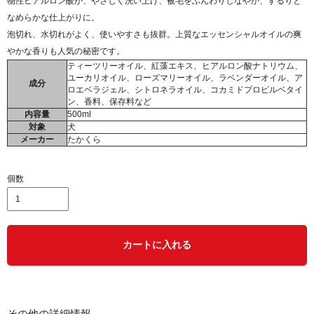
物性ヒアルロン酸が、やさしく洗い上げ、被毛をふんわりしなやか、するりと
なめらかな仕上がりに。
泡切れ、水切れがよく、使いやすさも抜群。上質なエッセンシャルオイルの爽
やかな香りも人気の秘密です。
ティーツリーオイル、紅藻エキス、ヒアルロン酸ナトリウム、
ユーカリオイル、ローズマリーオイル、ラベンダーオイル、ア
成分
ロエベラジェル、シトロネラオイル、コカミドプロピルベタイ
ン、香料、保存料など
内容量
500ml
対象
犬
メーカー
たかくら
個数
カートに入れる
その他の詳細情報