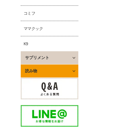
コミフ
ママクック
K9
サプリメント
読み物