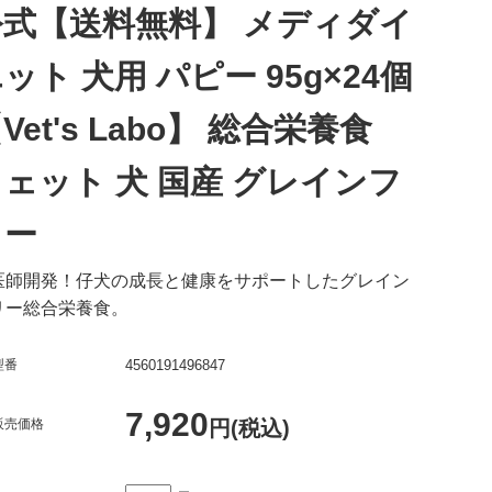
公式【送料無料】 メディダイ
ット 犬用 パピー 95g×24個
Vet's Labo】 総合栄養食
ェット 犬 国産 グレインフ
リー
医師開発！仔犬の成長と健康をサポートしたグレイン
リー総合栄養食。
型番
4560191496847
7,920
販売価格
円(税込)