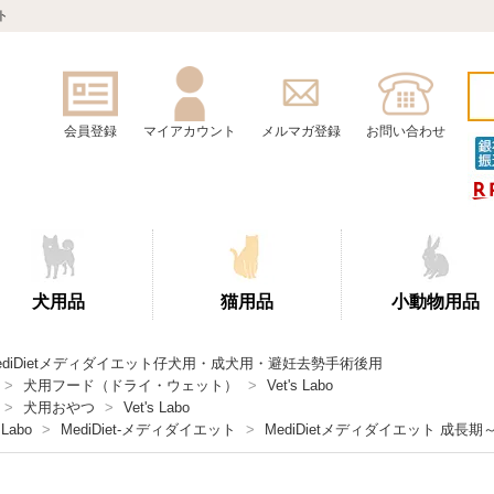
ト
会員登録
マイアカウント
メルマガ登録
お問い合わせ
犬用品
猫用品
小動物用品
ediDietメディダイエット仔犬用・成犬用・避妊去勢手術後用
>
犬用フード（ドライ・ウェット）
>
Vet's Labo
>
犬用おやつ
>
Vet's Labo
 Labo
>
MediDiet-メディダイエット
>
MediDietメディダイエット 成長