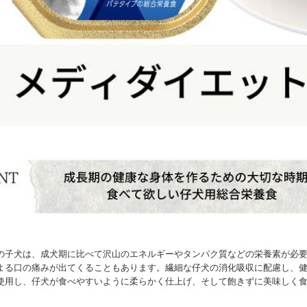
の子犬は、成犬期に比べて沢山のエネルギーやタンパク質などの栄養素が必
よる口の痛みが出てくることもあります。繊細な仔犬の消化吸収に配慮し、
使用し、仔犬が食べやすいように柔らかく仕上げ、そして飽きずに美味しく