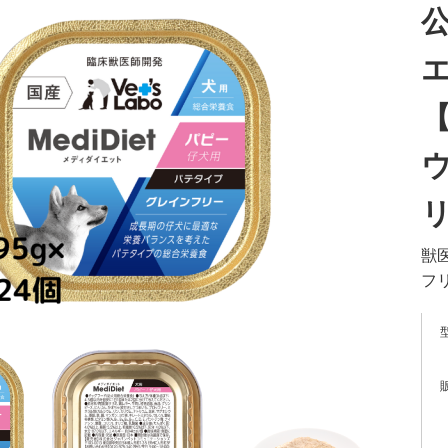
エ
【
ウ
獣
フ