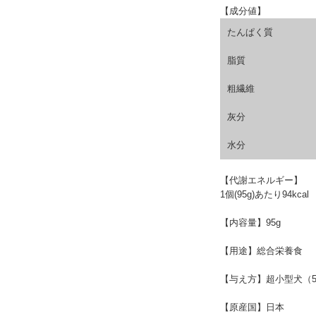
【成分値】
たんぱく質
脂質
粗繊維
灰分
水分
【代謝エネルギー】
1個(95g)あたり94kcal
【内容量】
95g
【用途】
総合栄養食
【与え方】
超小型犬（5
【原産国】
日本