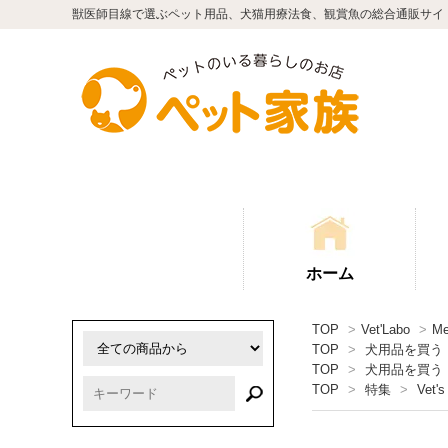
獣医師目線で選ぶペット用品、犬猫用療法食、観賞魚の総合通販サイ
ホーム
TOP
>
Vet'Labo
>
M
TOP
>
犬用品を買う
TOP
>
犬用品を買う
TOP
>
特集
>
Vet's