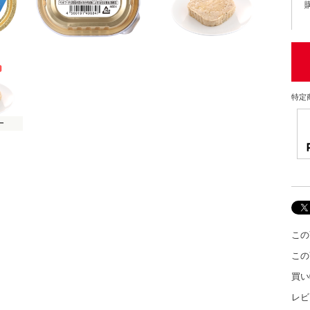
特定
この
この
買い
レビ