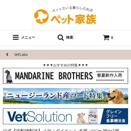
メニュー
検索
0
Vet'Labo
▼▼▼おすすめの特集▼▼▼
公式【宅配便配送】メディダイエット 犬用 パピー 95g×1個