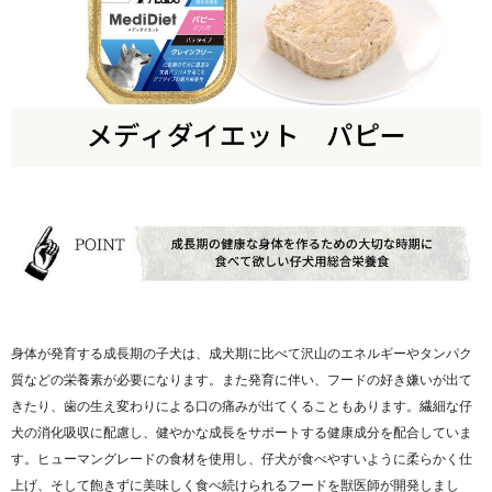
身体が発育する成長期の子犬は、成犬期に比べて沢山のエネルギーやタンパク
質などの栄養素が必要になります。また発育に伴い、フードの好き嫌いが出て
きたり、歯の生え変わりによる口の痛みが出てくることもあります。繊細な仔
犬の消化吸収に配慮し、健やかな成長をサポートする健康成分を配合していま
す。ヒューマングレードの食材を使用し、仔犬が食べやすいように柔らかく仕
上げ、そして飽きずに美味しく食べ続けられるフードを獣医師が開発しまし