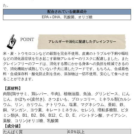
た。
配合されている健康成分
EPA＋DHA、乳酸菌、オリゴ糖
米・麦・トウモロコシなどの穀類を完全不使用。皮膚のトラブルや下痢や嘔吐
などの消化器症状を引き起こす穀物アレルギーのリスクに配慮しました。また
グレインフリーのフードは、消化する際にかかる身体への負担を軽減できるの
で、消化機能が成熟していない子犬に適したフードです。もちろん、合成着色
料・合成保存料・酸化防止剤を含め、添加物は一切不使用。安心して食べさせ
ることができます。
【原材料】
肉類(鶏ササミ、鶏レバー、牛肉)、植物油脂、魚油、グリンピース、にん
じん、かぼちゃ(皮付き)、さつまいも、ブロッコリー、ミネラル類(カルシ
ウム、リン、カリウム、ナトリウム、塩素、マグネシウム、亜鉛、鉄、
銅、マンガン、ヨウ素、キレートミネラル、セレン)、増粘多糖類、ビタ
ミン類(A、B1、B2、B6、B12、C、D、E、パントテン酸、ナイアシン、
葉酸、コリン)オリゴ糖、乳酸菌
【成分値】
たんぱく質
4.0％以上