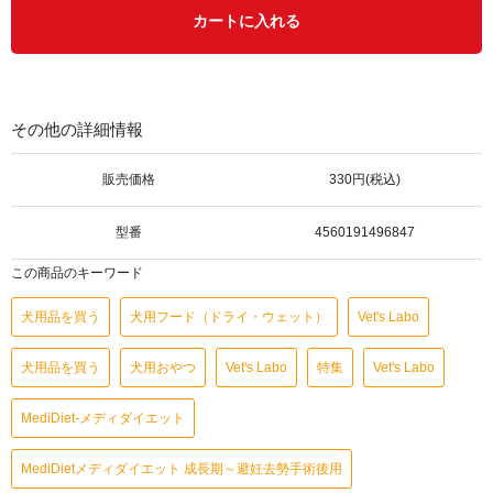
カートに入れる
その他の詳細情報
販売価格
330円(税込)
型番
4560191496847
この商品のキーワード
犬用品を買う
犬用フード（ドライ・ウェット）
Vet's Labo
犬用品を買う
犬用おやつ
Vet's Labo
特集
Vet's Labo
MediDiet-メディダイエット
MediDietメディダイエット 成長期～避妊去勢手術後用