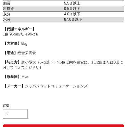
脂質
5.5％以上
粗繊維
0.5％以下
灰分
4.0％以下
水分
87.0％以下
【代謝エネルギー】
1個(95g)あたり94kcal
【内容量】
95g
【用途】
総合栄養食
【与え方】
超小型犬（5kg以下：4.5個以内を目安に、1日2回または3回に
分けて与えてください)
【原産国】
日本
【メーカー】
ジャパンペットコミュニケーションズ
個数