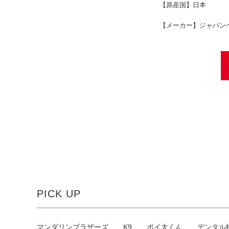
【原産国】
日本
【メーカー】
ジャパン
PICK UP
マンダリンブラザーズ
K9
ポイ太くん
デンタル