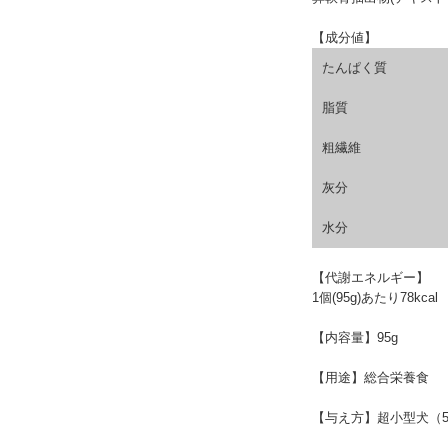
【成分値】
たんぱく質
脂質
粗繊維
灰分
水分
【代謝エネルギー】
1個(95g)あたり78kcal
【内容量】
95g
【用途】
総合栄養食
【与え方】
超小型犬（5