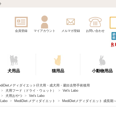
ト
会員登録
マイアカウント
メルマガ登録
お問い合わせ
犬用品
猫用品
小動物用品
ediDietメディダイエット仔犬用・成犬用・避妊去勢手術後用
>
犬用フード（ドライ・ウェット）
>
Vet's Labo
>
犬用おやつ
>
Vet's Labo
 Labo
>
MediDiet-メディダイエット
>
MediDietメディダイエット 成長