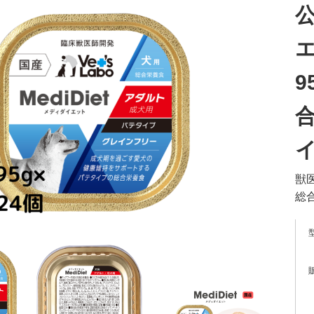
エ
9
合
獣
総