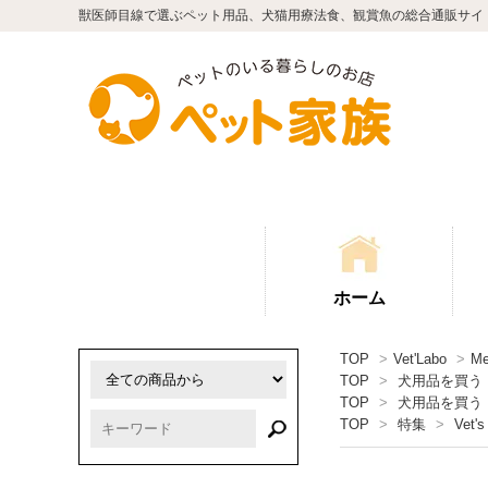
獣医師目線で選ぶペット用品、犬猫用療法食、観賞魚の総合通販サイ
ホーム
TOP
>
Vet'Labo
>
M
TOP
>
犬用品を買う
TOP
>
犬用品を買う
TOP
>
特集
>
Vet's