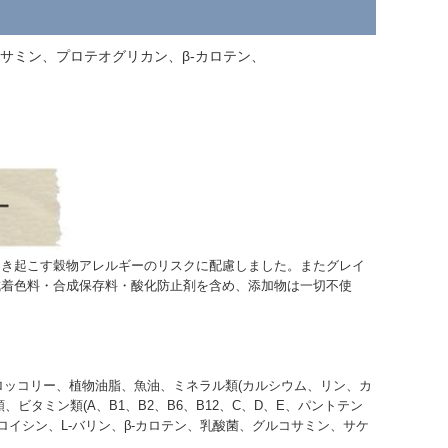
コサミン、プロテオグリカン、β-カロテン、
引き起こす穀物アレルギーのリスクに配慮しました。またグレイ
成着色料・合成保存料・酸化防止剤を含め、添加物は一切不使
ロッコリー、植物油脂、魚油、ミネラル類(カルシウム、リン、カ
タミン類(A、B1、B2、B6、B12、C、D、E、パントテン
ソロイシン、L-バリン、β-カロテン、乳酸菌、グルコサミン、サケ