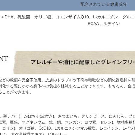
配合されている健康成分
PA＋DHA、乳酸菌、オリゴ糖、コエンザイムQ10、L-カルニチン、グル
BCAA、ルテイン
などの穀類を完全不使用。皮膚のトラブルや下痢や嘔吐などの消化器症状を
消化する際にかかる身体への負担を軽減することができます。もちろん、合
ることができます。
肉、鶏レバー)、かぼちゃ(皮付き)、さつまいも、グリンピース、にんじん、ブ
素、亜鉛、マグネシウム、鉄、銅、マンガン、ヨウ素、セレン)、増粘多糖類、ビ
コリン)、オリゴ糖、CoQ10、Lカルニチンフマル酸塩、L-ロイシン、L-イ
トリン、サケ鼻軟骨エキス)、ビルベリー