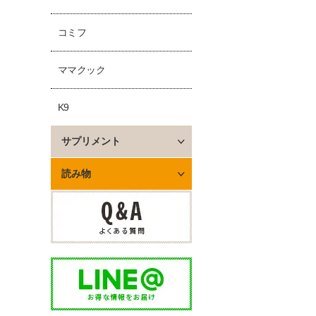
コミフ
ママクック
K9
サプリメント
読み物