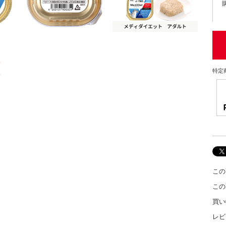
特定
この
この
買い
レビ