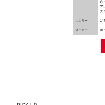
肉
ア
大
カロリー
14
メーカー
ホ
PICK UP