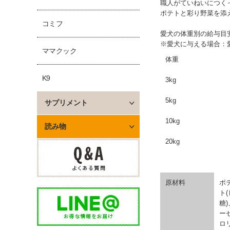
職人がていねいにつく
ポテトと彩り野菜を添
コミフ
愛犬の体重別の給与目安
※愛犬に与える場合：
ママクック
体重
K9
3kg
5kg
サプリメント
10kg
読み物
20kg
原材料
ポ
ト
糖
ー
ロ