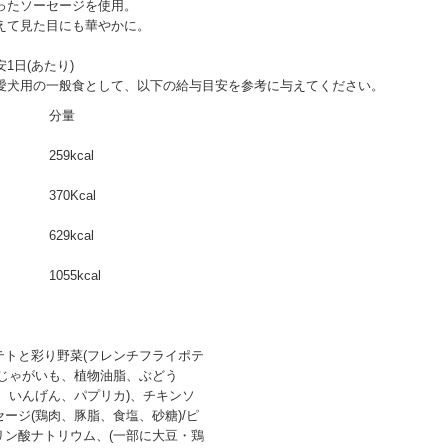
ったソーセージを使用。
えて見た目にも華やかに。
1日(あたり)
愛犬用の一般食として、以下の給与目安を参考に与えてください。
分量
259kcal
370Kcal
629kcal
1055kcal
テトと彩り野菜(フレンチフライポテ
(じゃがいも、植物油脂、ぶどう
)、いんげん、パプリカ)、チキンソ
セージ(鶏肉、豚脂、食塩、砂糖)/ピ
リン酸ナトリウム、(一部に大豆・鶏