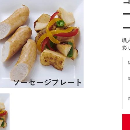
ー
職
彩