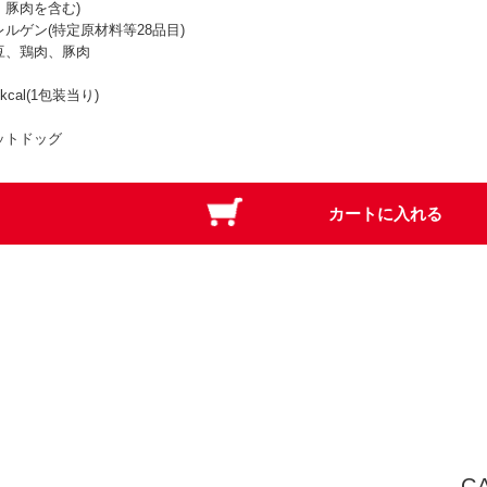
・豚肉を含む)
レルゲン(特定原材料等28品目)
豆、鶏肉、豚肉
4kcal(1包装当り)
ットドッグ
C