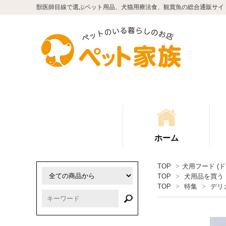
獣医師目線で選ぶペット用品、犬猫用療法食、観賞魚の総合通販サイ
ホーム
TOP
>
犬用フード (
TOP
>
犬用品を買う
TOP
>
特集
>
デリ