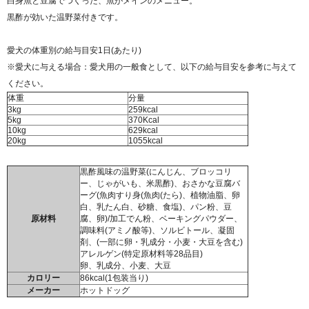
白身魚と豆腐でつくった、魚がメインのメニュー。
黒酢が効いた温野菜付きです。
愛犬の体重別の給与目安1日(あたり)
※愛犬に与える場合：愛犬用の一般食として、以下の給与目安を参考に与えて
ください。
体重
分量
3kg
259kcal
5kg
370Kcal
10kg
629kcal
20kg
1055kcal
黒酢風味の温野菜(にんじん、ブロッコリ
ー、じゃがいも、米黒酢)、おさかな豆腐バ
ーグ(魚肉すり身(魚肉(たら)、植物油脂、卵
白、乳たん白、砂糖、食塩)、パン粉、豆
原材料
腐、卵)/加工でん粉、ベーキングパウダー、
調味料(アミノ酸等)、ソルビトール、凝固
剤、(一部に卵・乳成分・小麦・大豆を含む)
アレルゲン(特定原材料等28品目)
卵、乳成分、小麦、大豆
カロリー
86kcal(1包装当り)
メーカー
ホットドッグ