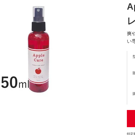
A
レ
爽
い
特定