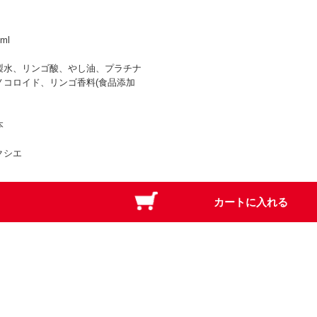
ml
製水、リンゴ酸、やし油、プラチナ
ノコロイド、リンゴ香料(食品添加
本
クシエ