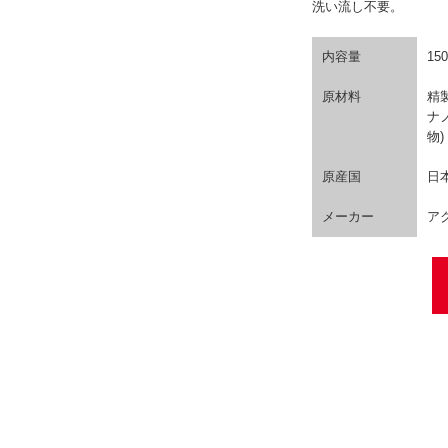
洗い流し不要。
内容量
150
原材料
精
ナ
物)
原産国
日
メーカー
ア