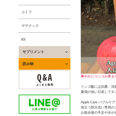
コミフ
ママクック
K9
サプリメント
読み物
爽やかにリンゴが香る
リンゴ酸には抗菌・消
夏場の強い日差しでダ
Apple Care バブル
泡立つ部分洗い専用の
お散歩後の手足や水が