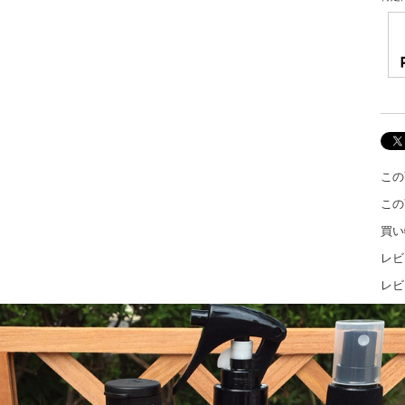
この
この
買い
レビ
レビ