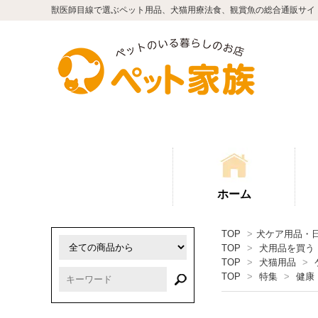
獣医師目線で選ぶペット用品、犬猫用療法食、観賞魚の総合通販サイ
ホーム
TOP
>
犬ケア用品・
TOP
>
犬用品を買う
TOP
>
犬猫用品
>
TOP
>
特集
>
健康