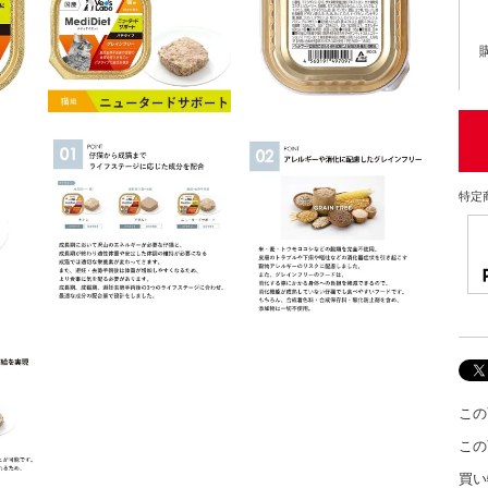
特定
この
この
買い