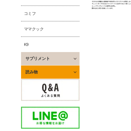
コミフ
ママクック
K9
サプリメント
読み物