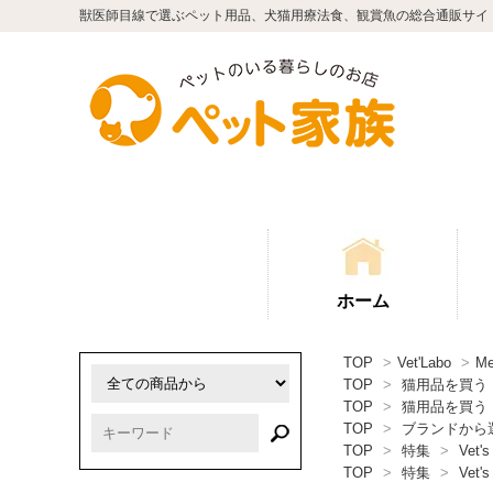
獣医師目線で選ぶペット用品、犬猫用療法食、観賞魚の総合通販サイ
ホーム
TOP
>
Vet'Labo
>
M
TOP
>
猫用品を買う
TOP
>
猫用品を買う
TOP
>
ブランドから
TOP
>
特集
>
Vet's
TOP
>
特集
>
Vet's