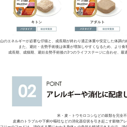
山のエネルギーが必要な仔猫と、成長期が終わり適正体重や安定した体調の
また、避妊・去勢手術後は体重が増加しやすくなるため、より食
成長期、成猫期、避妊去勢手術後の3つのライフステージに合わせ、最
米・麦・トウモロコシなどの穀類を完全不
皮膚のトラブルや下痢や嘔吐などの消化器症状を引き起こす穀物アレ
フリーのフードは、消化する際にかかる身体への負担を軽減できるので、消