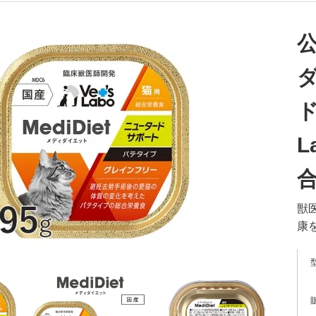
ド
L
合
獣
康