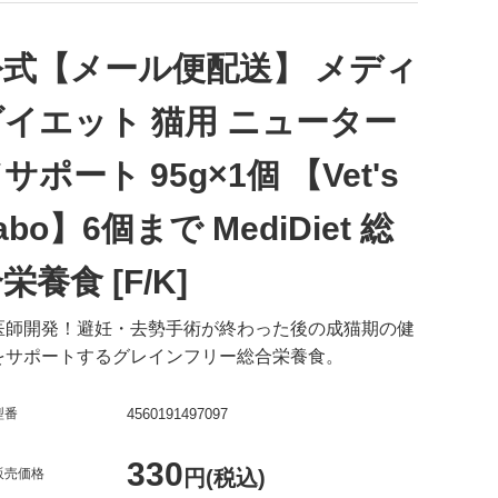
公式【メール便配送】 メディ
ダイエット 猫用 ニューター
サポート 95g×1個 【Vet's
abo】6個まで MediDiet 総
栄養食 [F/K]
医師開発！避妊・去勢手術が終わった後の成猫期の健
をサポートするグレインフリー総合栄養食。
型番
4560191497097
330
販売価格
円(税込)