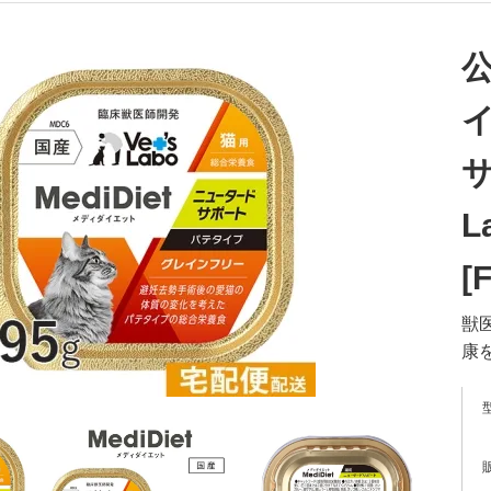
サ
L
[
獣
康