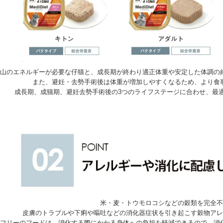
山のエネルギーが必要な仔猫と、成長期が終わり適正体重や安定した体調の
また、避妊・去勢手術後は体重が増加しやすくなるため、より食
成長期、成猫期、避妊去勢手術後の3つのライフステージに合わせ、最
米・麦・トウモロコシなどの穀類を完全不
皮膚のトラブルや下痢や嘔吐などの消化器症状を引き起こす穀物アレ
フリーのフードは、消化する際にかかる身体への負担を軽減できるので、消