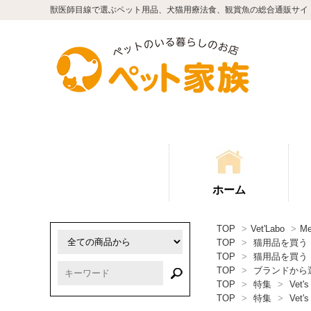
獣医師目線で選ぶペット用品、犬猫用療法食、観賞魚の総合通販サイ
ホーム
TOP
>
Vet'Labo
>
M
TOP
>
猫用品を買う
TOP
>
猫用品を買う
TOP
>
ブランドから
TOP
>
特集
>
Vet's
TOP
>
特集
>
Vet's