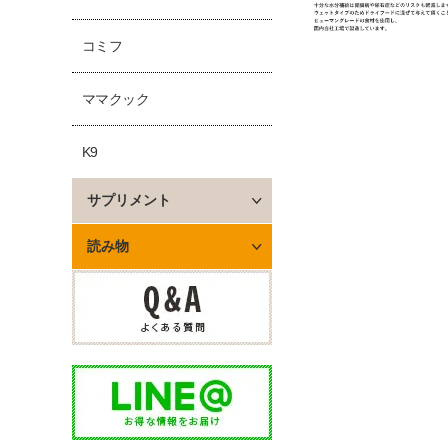
コミフ
ママクック
K9
サプリメント
読み物