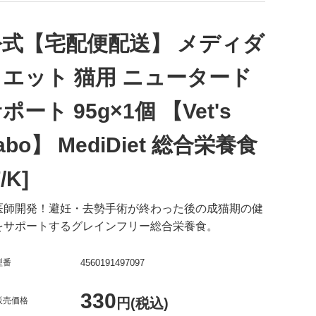
公式【宅配便配送】 メディダ
イエット 猫用 ニュータード
ポート 95g×1個 【Vet's
abo】 MediDiet 総合栄養食
F/K]
医師開発！避妊・去勢手術が終わった後の成猫期の健
をサポートするグレインフリー総合栄養食。
型番
4560191497097
330
販売価格
円(税込)