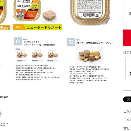
特定
この
この
買い