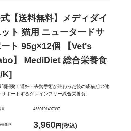
公式【送料無料】メディダイ
エット 猫用 ニュータードサ
ート 95g×12個 【Vet's
abo】 MediDiet 総合栄養食
F/K]
医師開発！避妊・去勢手術が終わった後の成猫期の健
をサポートするグレインフリー総合栄養食。
型番
4560191497097
3,960
販売価格
円(税込)