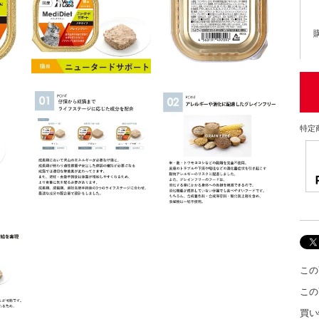
特定
この
この
買い