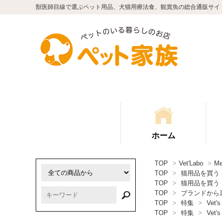
獣医師目線で選ぶペット用品、犬猫用療法食、観賞魚の総合通販サイ
ホーム
TOP
>
Vet'Labo
>
M
TOP
>
猫用品を買う
TOP
>
猫用品を買う
TOP
>
ブランドから
TOP
>
特集
>
Vet's
TOP
>
特集
>
Vet's