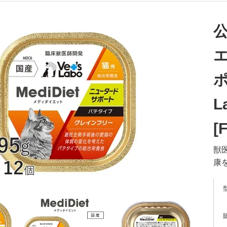
ポ
L
[
獣
康