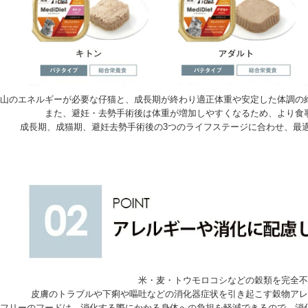
山のエネルギーが必要な仔猫と、成長期が終わり適正体重や安定した体調の
また、避妊・去勢手術後は体重が増加しやすくなるため、より食
成長期、成猫期、避妊去勢手術後の3つのライフステージに合わせ、最
米・麦・トウモロコシなどの穀類を完全不
皮膚のトラブルや下痢や嘔吐などの消化器症状を引き起こす穀物アレ
フリーのフードは、消化する際にかかる身体への負担を軽減できるので、消