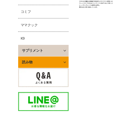
コミフ
ママクック
K9
サプリメント
読み物