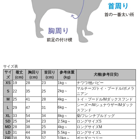
サイズ表
サイ
着丈
胸回り
首回り
参考体重
犬種(参考目安)
ズ
(cm)
(cm)
(cm)
(kg)
XS
19
28
23
1kg～
チワワ/他パピー
マルチーズ/トイ・プードル/ポメラ
2kg～
S
22
35
25
ニアン
M
25
41
28
4kg～
トイ・プードル/Mダックスフンド
シーズー/Mシュナウザー/Mダック
6kg～
L
29
47
31
スフンド
XL
33
54
34
8kg～
柴/フレンチブルドッグ
SD
25
34
23
2.5kg～
ロングサイズS
MD
28
38
25
4kg～
ロングサイズM
LD
31
44
28
5.5kg～
ロングサイズL
2XL
38
59
37
10kg～
ボーダーコリー