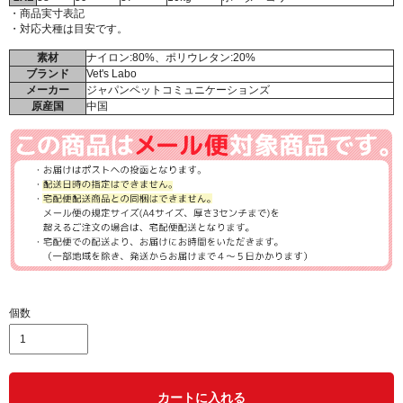
・商品実寸表記
・対応犬種は目安です。
素材
ナイロン:80%、ポリウレタン:20%
ブランド
Vet's Labo
メーカー
ジャパンペットコミュニケーションズ
原産国
中国
個数
カートに入れる