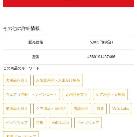
その他の詳細情報
販売価格
5,005円(税込)
型番
4560191497486
この商品のキーワード
犬用品を買う
お散歩用品・お出かけ用品
ウェア（洋服）・レインコート
犬用品を買う
ケア用品・日用品
猫用品を買う
ケア用品・日用品
看護用品
特集
Vet's Labo
ベッツウェア
特集
Vet's Labo
ベッツウェア
犬用 ベッツウェア