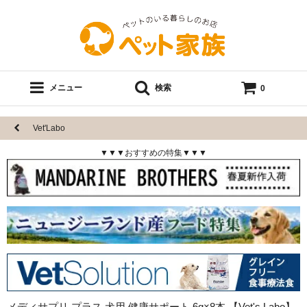
メニュー
検索
0
Vet'Labo
▼▼▼おすすめの特集▼▼▼
メディサプリ プラス 犬用 健康サポート 6g×8本 【Vet's Labo】