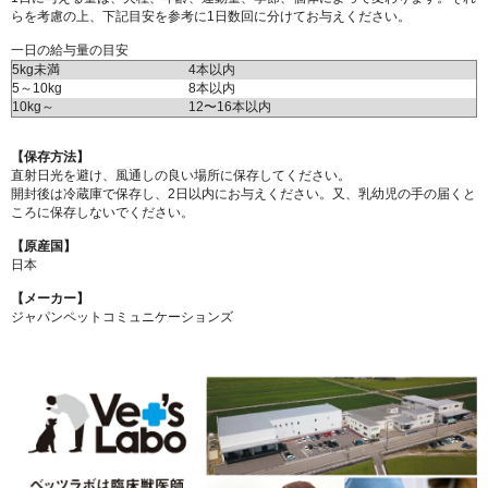
らを考慮の上、下記目安を参考に1日数回に分けてお与えください。
一日の給与量の目安
5kg未満
4本以内
5～10kg
8本以内
10kg～
12〜16本以内
【保存方法】
直射日光を避け、風通しの良い場所に保存してください。
開封後は冷蔵庫で保存し、2日以内にお与えください。又、乳幼児の手の届くと
ころに保存しないでください。
【原産国】
日本
【メーカー】
ジャパンペットコミュニケーションズ