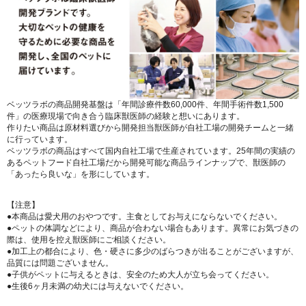
ベッツラボの商品開発基盤は「年間診療件数60,000件、年間手術件数1,500
件」の医療現場で向き合う臨床獣医師の経験と想いにあります。
作りたい商品は原材料選びから開発担当獣医師が自社工場の開発チームと一緒
に行っています。
ベッツラボの商品はすべて国内自社工場で生産されています。25年間の実績の
あるペットフード自社工場だから開発可能な商品ラインナップで、獣医師の
「あったら良いな」を形にしています。
【注意】
●本商品は愛犬用のおやつです。主食としてお与えにならないでください。
●ペットの体調などにより、商品が合わない場合もあります。異常にお気づきの
際は、使用を控え獣医師にご相談ください。
●加工上の都合により、色・硬さに多少のばらつきが出ることがございますが、
品質には問題ございません。
●子供がペットに与えるときは、安全のため大人が立ち会ってください。
●生後6ヶ月未満の幼犬には与えないでください。