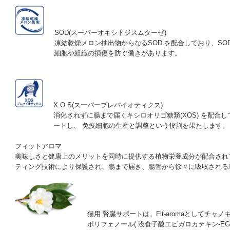
SOD(スーパーオキシドジスムターゼ)
凍結乾燥メロン抽出物からなるSOD を配合しており、SO
細胞や組織の損傷を防ぐ働きがあります。
X.O.S(スーパープレバイオティクス)
消化されずに腸まで届くキシロオリゴ糖類(XOS) を配合
ートし、 免疫細胞の生産と調整という役割を果たします。
フィットアロマ
美味しさと健康上のメリットを同時に提供する植物栄養成分が配合され
ティング技術により保護され、腸まで届き、腸管から徐々に吸収される
猫用 腎臓サポートは、Fit-aromaとしてチ
ポリフェノール( 没食子酸エピガロカテキン-E