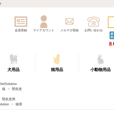
ト
会員登録
マイアカウント
メルマガ登録
お問い合わせ
犬用品
猫用品
小動物用品
VetSolution
猫
>
腎疾患
腎疾患用
lution
>
猫用