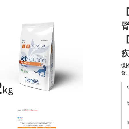
【
腎
【
慢
食