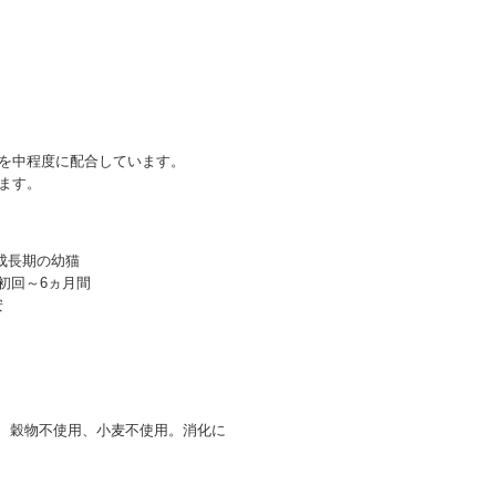
を中程度に配合しています。
ます。
成長期の幼猫
初回～6ヵ月間
安
、穀物不使用、小麦不使用。消化に