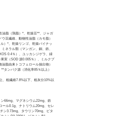
性油脂（鶏脂）*、乾燥豆**、ジャガ
ンドウ豆繊維、動物性油脂（カモ脂）
イル）*、乾燥リンゴ、乾燥パイナッ
*、ミネラル類（マンガン、銅、鉄、
OS 0.4％）、ユッカシジゲラ、緑
果実（SOD 源0.005％）、ミルクプ
植物油脂由来トコフェロール抽出物）
 **タンパク源（消化率85％以上）
上、粗繊維7.8%以下、粗灰分10%以
リン66mg、マグネシウム22mg、鉄
、クロール0.1g、ナトリウム20mg、セレ
ルニチン3.73mg、タウリン70mg、ビタ