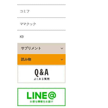
コミフ
ママクック
K9
サプリメント
読み物