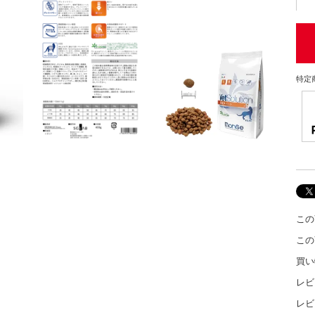
特定
この
この
買い
レビ
レビ