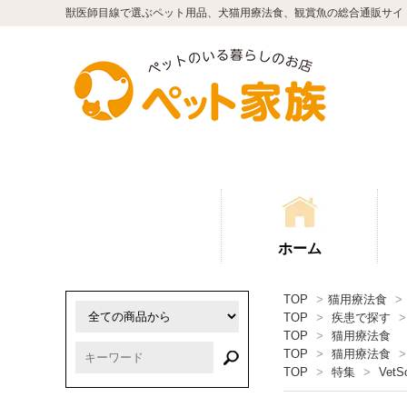
獣医師目線で選ぶペット用品、犬猫用療法食、観賞魚の総合通販サイ
ホーム
TOP
>
猫用療法食
>
TOP
>
疾患で探す
>
TOP
>
猫用療法食
TOP
>
猫用療法食
>
TOP
>
特集
>
VetSo