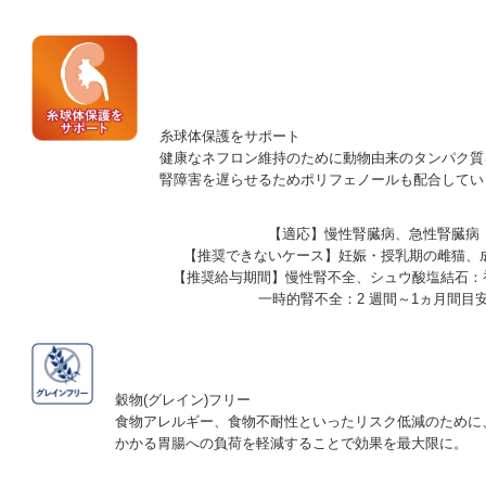
糸球体保護をサポート
健康なネフロン維持のために動物由来のタンパク質
腎障害を遅らせるためポリフェノールも配合してい
【適応】
慢性腎臓病、急性腎臓病
【推奨できないケース】
妊娠・授乳期の雌猫、
【推奨給与期間】
慢性腎不全、シュウ酸塩結石：
一時的腎不全：2 週間～1ヵ月間目
穀物(グレイン)フリー
食物アレルギー、食物不耐性といったリスク低減のために
かかる胃腸への負荷を軽減することで効果を最大限に。