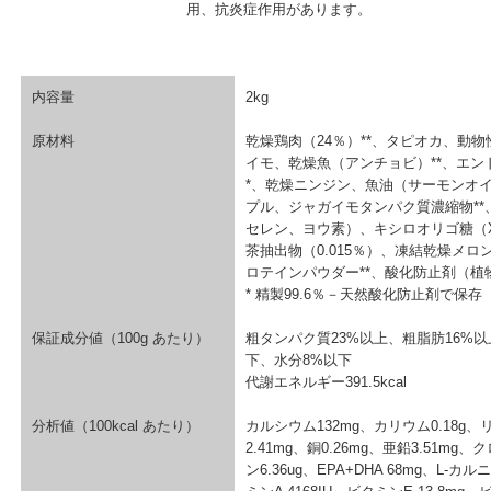
用、抗炎症作用があります。
内容量
2kg
原材料
乾燥鶏肉（24％）**、タピオカ、動物
イモ、乾燥魚（アンチョビ）**、エ
*、乾燥ニンジン、魚油（サーモンオ
プル、ジャガイモタンパク質濃縮物*
セレン、ヨウ素）、キシロオリゴ糖（X
茶抽出物（0.015％）、凍結乾燥メロン
ロテインパウダー**、酸化防止剤（
* 精製99.6％－天然酸化防止剤で保存
保証成分値（100g あたり）
粗タンパク質23%以上、粗脂肪16%以
下、水分8%以下
代謝エネルギー391.5kcal
分析値（100kcal あたり）
カルシウム132mg、カリウム0.18g、
2.41mg、銅0.26mg、亜鉛3.51mg
ン6.36ug、EPA+DHA 68mg、L-カ