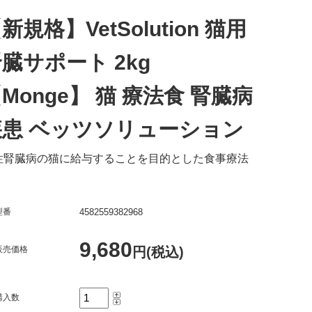
新規格】VetSolution 猫用
臓サポート 2kg
Monge】 猫 療法食 腎臓病
疾患 ベッツソリューション
性腎臓病の猫に給与することを目的とした食事療法
。
型番
4582559382968
9,680
販売価格
円(税込)
購入数