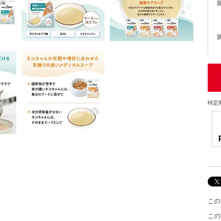
特定
この
この