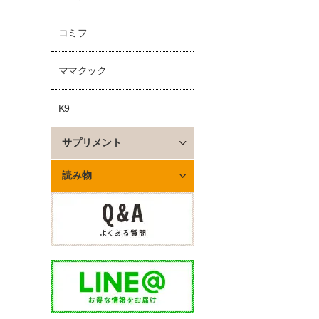
コミフ
ママクック
K9
サプリメント
読み物