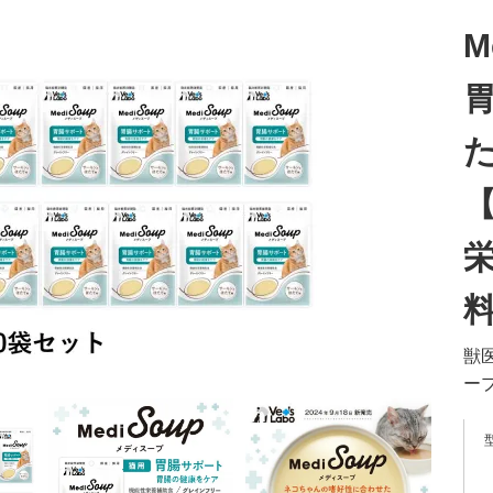
M
た
【
栄
料
獣
ー