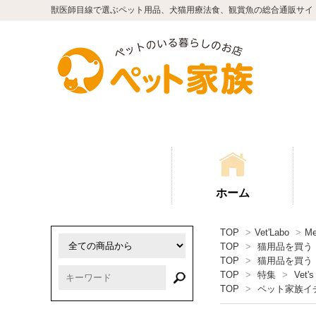
獣医師目線で選ぶペット用品、犬猫用療法食、観賞魚の総合通販サイ
ホーム
TOP
>
Vet'Labo
>
Me
TOP
>
猫用品を買う
TOP
>
猫用品を買う
TOP
>
特集
>
Vet's
TOP
>
ペット家族イ