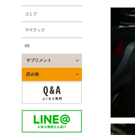
コミフ
ママクック
K9
サプリメント
読み物