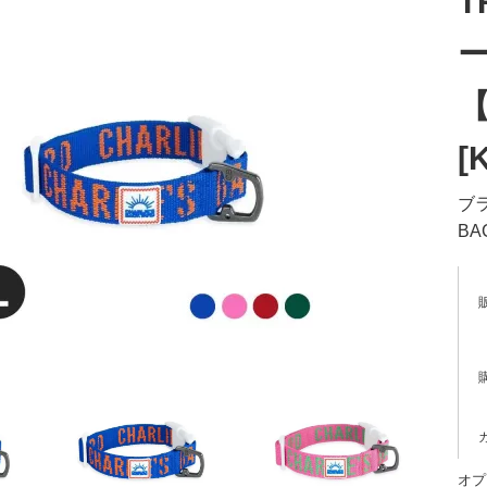
T
ー
【
[
ブ
BA
オプ