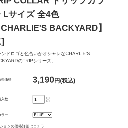
RIP COLLAR トリップカラ
 Lサイズ 全4色
CHARLIE'S BACKYARD】
K]
ランドロゴと色合いがオシャレなCHARLIE’S
CKYARDのTRIPシリーズ。
3,190
販売価格
円(税込)
購入数
カラー
ションの価格詳細はコチラ