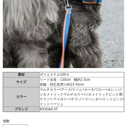
素材
ポリエステル100％
リード全長：130cm 幅約1.5cm
サイズ
首輪：対応首周り約23-35cm
マルチカラー/アース/ライム×カーキ/ブルー×オレンジ/
ジオメトリックマルチカラー/ジオメトリックピンク系/
カラー
テラゾーアイボリー/テラゾーラベンダー/ドットピンク/
ドットベージュ
ブランド
IDOG&ICAT
個数