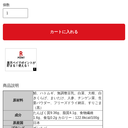
個数
カートに入れる
商品説明
鯖、ハトムギ、無調整豆乳、白菜、大根、白
きくらげ、まいたけ、人参、チンゲン菜、生
原材料
姜パウダー、フリーズドライ納豆、すりごま
（黒）
たんぱく質9.36g、脂質4.1g、食物繊維
成分
1.6g、食塩0.2g カロリー：122.8kcal/100g
原産国
日本