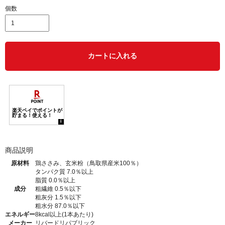
個数
カートに入れる
商品説明
原材料
鶏ささみ、玄米粉（鳥取県産米100％）
タンパク質 7.0％以上
脂質 0.0％以上
成分
粗繊維 0.5％以下
粗灰分 1.5％以下
粗水分 87.0％以下
エネルギー
8kcal以上(1本あたり)
メーカー
リバードリパブリック