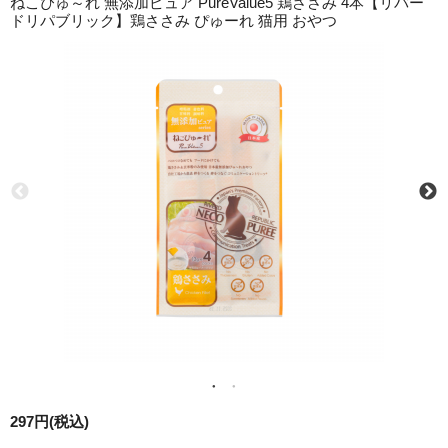
ねこぴゅ～れ 無添加ピュア PureValue5 鶏ささみ 4本【リバー
ドリパブリック】鶏ささみ ぴゅーれ 猫用 おやつ
297円(税込)