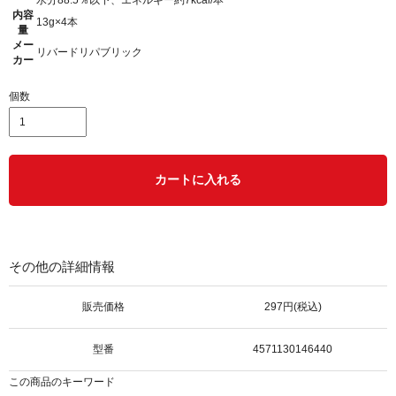
水分88.5％以下、エネルギー約7kcal/本
内容
13g×4本
量
メー
リバードリパブリック
カー
個数
カートに入れる
その他の詳細情報
販売価格
297円(税込)
型番
4571130146440
この商品のキーワード