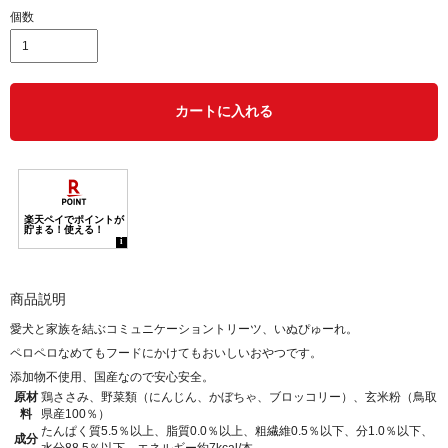
個数
カートに入れる
商品説明
愛犬と家族を結ぶコミュニケーショントリーツ、いぬぴゅーれ。
ペロペロなめてもフードにかけてもおいしいおやつです。
添加物不使用、国産なので安心安全。
原材
鶏ささみ、野菜類（にんじん、かぼちゃ、ブロッコリー）、玄米粉（鳥取
料
県産100％）
たんぱく質5.5％以上、脂質0.0％以上、粗繊維0.5％以下、分1.0％以下、
成分