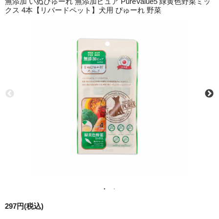
無添加 いぬぴゅーれ 無添加ピュア PureValue5 緑黄色野菜ミッ
クス 4本【リバードペット】犬用 ぴゅーれ 野菜
297円(税込)