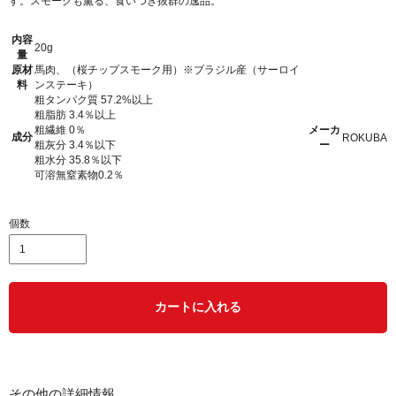
す。スモークも薫る、食いつき抜群の逸品。
内容
20g
量
原材
馬肉、（桜チップスモーク用）※ブラジル産（サーロイ
料
ンステーキ）
粗タンパク質 57.2%以上
粗脂肪 3.4％以上
粗繊維 0％
メーカ
成分
ROKUBA
粗灰分 3.4％以下
ー
粗水分 35.8％以下
可溶無窒素物0.2％
個数
カートに入れる
その他の詳細情報