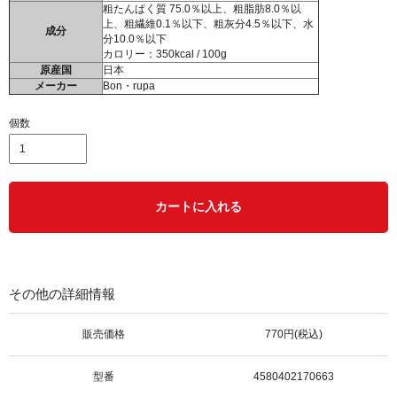
粗たんぱく質 75.0％以上、粗脂肪8.0％以
上、粗繊維0.1％以下、粗灰分4.5％以下、水
成分
分10.0％以下
カロリー：350kcal / 100g
原産国
日本
メーカー
Bon・rupa
個数
カートに入れる
その他の詳細情報
販売価格
770円(税込)
型番
4580402170663