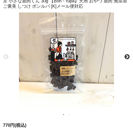
京 小さな鹿肉くん 30g 【Bon・rupa】犬用 おやつ 鹿肉 無添加
ご褒美 しつけ ボンルパ [K]メール便対応
770円(税込)