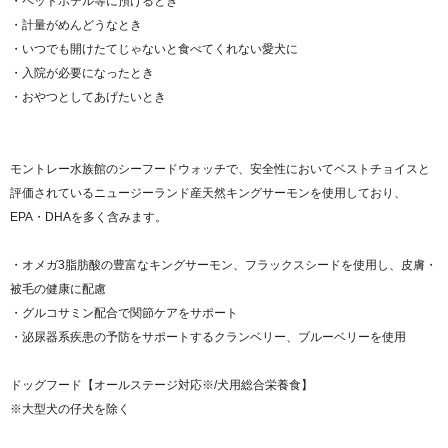
・ペットホテル等に預けるとき
・計量がめんどうなとき
・いつでも開けたてじゃないと食べてくれない愛犬に
・入院が必要になったとき
・おやつとしてあげたいとき
モントレー水族館のシーフードウォッチで、安全性においてベストチョイスと
評価されているニュージーランド産天然キングサーモンを使用しており、
EPA・DHAを多く含みます。
・オメガ3脂肪酸の豊富なキングサーモン、フラックスシードを使用し、皮膚・
被毛の健康に配慮
・グルコサミン配合で関節ケアをサポート
・泌尿器系疾患の予防をサポートするクランベリー、ブルーベリーを使用
ドッグフード【オールステージ対応※/犬用総合栄養食】
※大型犬の仔犬を除く