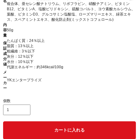
名
複合体、亜セレン酸ナトリウム、リボフラビン、硝酸チアミン、ビタミン
B12、ビタミンA、塩酸ピリドキシン、硫酸コバルト、ヨウ素酸カルシウム、
葉酸、ビタミンD3、グルコサミン塩酸塩、ローズマリーエキス、緑茶エキ
ス、スペアミントエキス、酸化防止剤(ミックストコフェロール)
内
容
50g
量
たんぱく質：24％以上
保
脂質：13％以上
証
粗繊維：3％以下
成
灰分：12％以下
分
水分：10％以下
値
代謝エネルギー：約346kcal/100g
メ
ー
YKエンタープライズ
カ
ー
個数
カートに入れる