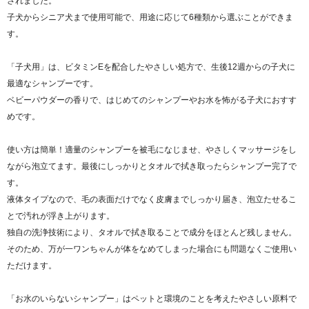
されました。
子犬からシニア犬まで使用可能で、用途に応じて6種類から選ぶことができま
す。
「子犬用」は、ビタミンEを配合したやさしい処方で、生後12週からの子犬に
最適なシャンプーです。
ベビーパウダーの香りで、はじめてのシャンプーやお水を怖がる子犬におすす
めです。
使い方は簡単！適量のシャンプーを被毛になじませ、やさしくマッサージをし
ながら泡立てます。最後にしっかりとタオルで拭き取ったらシャンプー完了で
す。
液体タイプなので、毛の表面だけでなく皮膚までしっかり届き、泡立たせるこ
とで汚れが浮き上がります。
独自の洗浄技術により、タオルで拭き取ることで成分をほとんど残しません。
そのため、万が一ワンちゃんが体をなめてしまった場合にも問題なくご使用い
ただけます。
「お水のいらないシャンプー」はペットと環境のことを考えたやさしい原料で