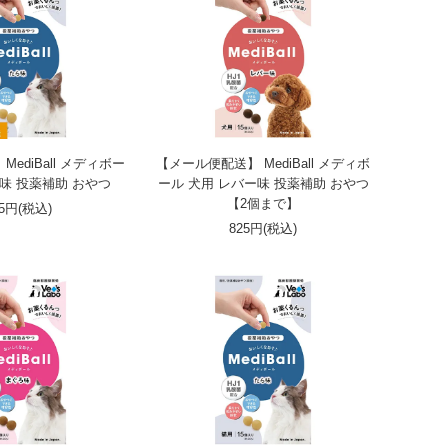
ediBall メディボー
【メール便配送】 MediBall メディボ
ら味 投薬補助 おやつ
ール 犬用 レバー味 投薬補助 おやつ
【2個まで】
25円(税込)
825円(税込)