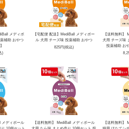
Ball メディボ
【宅配便 配送】MediBall メディボー
【送料無料】 Me
投薬補助 おやつ
ル 犬用 チーズ味 投薬補助 おやつ
犬用 チーズ味 
で】
投薬補助 お
825円(税込)
込)
8,
ll メディボール
【送料無料】 MediBall メディボール
【送料無料】 Me
り 10個セット
犬用 たら味 まとめ売り 10個セット 投
猫用 ほたてシチ