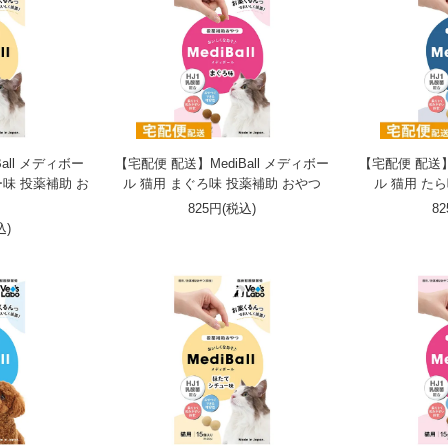
all メディボー
【宅配便 配送】MediBall メディボー
【宅配便 配送】M
味 投薬補助 お
ル 猫用 まぐろ味 投薬補助 おやつ
ル 猫用 た
825円(税込)
8
込)