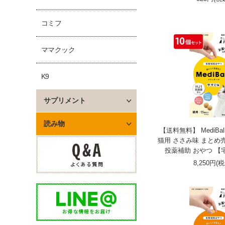
コミフ
ママクック
K9
サプリメント
読み物
【送料無料】 MediBa
猫用 ささみ味 まとめ売
投薬補助 おやつ 【
8,250円(