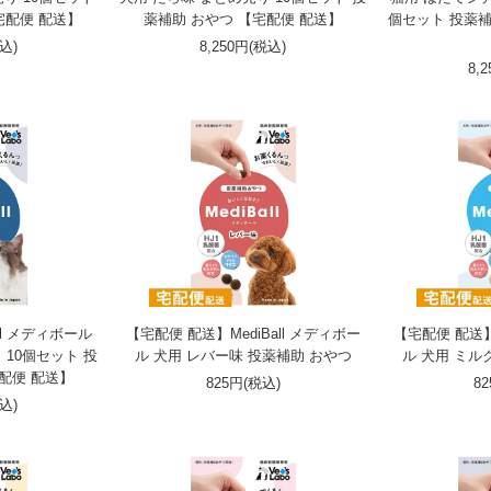
宅配便 配送】
薬補助 おやつ 【宅配便 配送】
個セット 投薬補
税込)
8,250円(税込)
8,
ll メディボール
【宅配便 配送】MediBall メディボー
【宅配便 配送】M
 10個セット 投
ル 犬用 レバー味 投薬補助 おやつ
ル 犬用 ミル
配便 配送】
825円(税込)
8
税込)