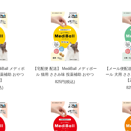
Ball メディボ
【宅配便 配送】 MediBall メディボー
【メール便配送】 
投薬補助 おやつ
ル 猫用 ささみ味 投薬補助 おやつ
ール 犬用 さ
で】
【
825円(税込)
込)
8