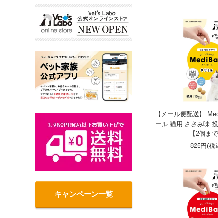
【メール便配送】 Medi
ール 猫用 ささみ味 
【2個ま
825円(税
キャンペーン一覧