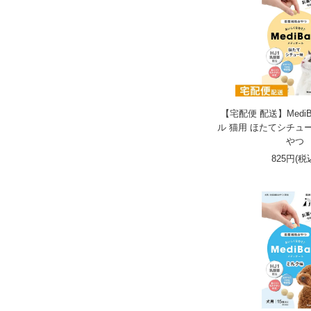
【宅配便 配送】MediB
ル 猫用 ほたてシチュー
やつ
825円(税