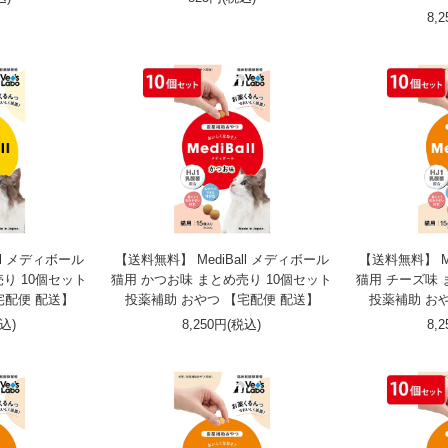
8,
ll メディボール
【送料無料】 MediBall メディボール
【送料無料】 Me
り 10個セット
猫用 かつお味 まとめ売り 10個セット
猫用 チーズ味 
宅配便 配送】
投薬補助 おやつ 【宅配便 配送】
投薬補助 お
税込)
8,250円(税込)
8,