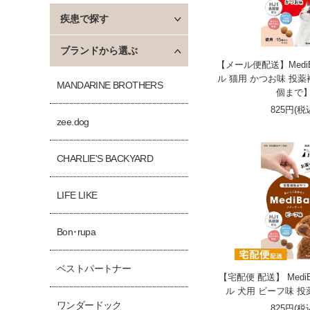
疾患で探す
ブランドから選ぶ
【メール便配送】MediB
ル 猫用 かつお味 投薬
MANDARINE BROTHERS
個まで
825円(税
zee.dog
CHARLIE'S BACKYARD
LIFE LIKE
Bon･rupa
ベストパートナー
【宅配便 配送】 Medi
ル 犬用 ビーフ味 投
ワンダードック
825円(税