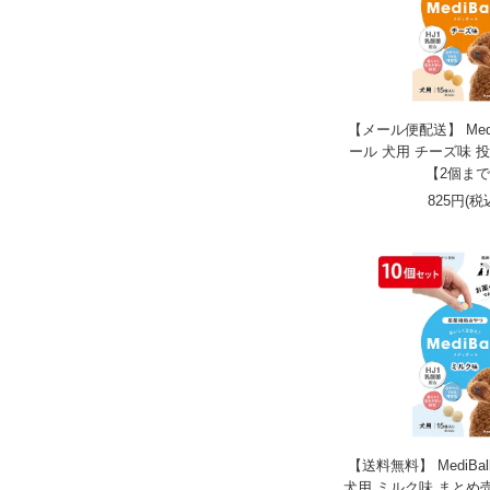
【メール便配送】 Medi
ール 犬用 チーズ味 
【2個ま
825円(税
【送料無料】 MediBa
犬用 ミルク味 まとめ売