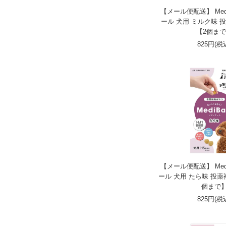
【メール便配送】 Medi
ール 犬用 ミルク味 
【2個ま
825円(税
【メール便配送】 Medi
ール 犬用 たら味 投薬
個まで
825円(税