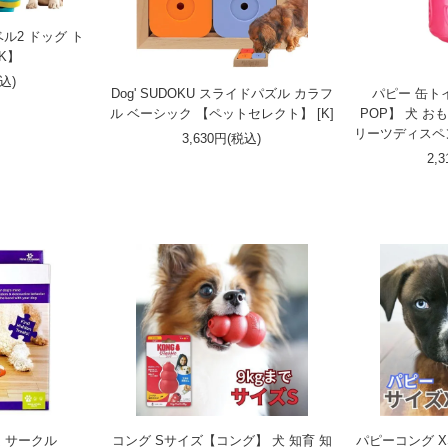
ル2 ドッグ ト
K】
税込)
Dog' SUDOKU スライドパズル カラフ
パピー 缶トイ
ル ベーシック 【ペットセレクト】 [K]
POP】 犬 お
リーツディスペン
3,630円(税込)
2,
 サークル
コング Sサイズ【コング】 犬 知育 知
パピーコング 