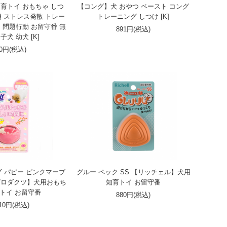
知育トイ おもちゃ しつ
【コング】犬 おやつ ペースト コング
消 ストレス発散 トレー
トレーニング しつけ [K]
 問題行動 お留守番 無
891円(税込)
子犬 幼犬 [K]
60円(税込)
Y パピー ピンクマーブ
グルー ペック SS 【リッチェル】犬用
プロダクツ】犬用おもち
知育トイ お留守番
育トイ お留守番
880円(税込)
210円(税込)