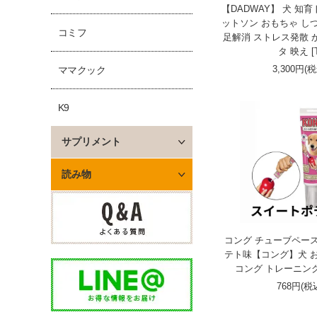
【DADWAY】 犬 知
ットソン おもちゃ しつ
コミフ
足解消 ストレス発散 
タ 映え [
3,300円(
ママクック
K9
サプリメント
読み物
コング チューブペー
テト味【コング】犬 
コング トレーニング 
768円(税