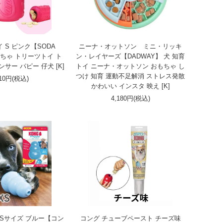
 S ピンク【SODA
ニーナ・オットソン ミニ・リッキ
もちゃ トリーツトイ ト
ン・レイヤーズ【DADWAY】 犬 知育
サー パピー 仔犬 [K]
トイ ニーナ・オットソン おもちゃ し
つけ 知育 運動不足解消 ストレス発散
310円(税込)
かわいい インスタ 映え [K]
4,180円(税込)
XSサイズ ブルー【コン
コング チューブペースト チーズ味