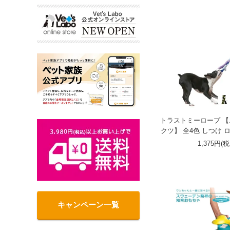
トラストミーロープ 
クツ】 全4色 しつけ 
1,375円(
キャンペーン一覧