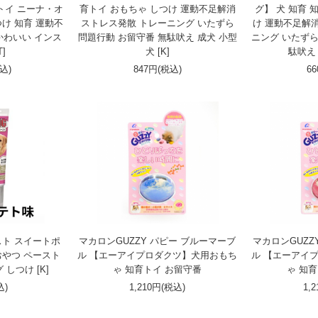
育トイ ニーナ・オ
育トイ おもちゃ しつけ 運動不足解消
グ】 犬 知育 
け 知育 運動不
ストレス発散 トレーニング いたずら
け 運動不足解
かわいい インス
問題行動 お留守番 無駄吠え 成犬 小型
ニング いたずら
T]
犬 [K]
駄吠え 
税込)
847円(税込)
6
スト スイートポ
マカロンGUZZY パピー ブルーマーブ
マカロンGUZZ
おやつ ペースト
ル 【エーアイプロダクツ】犬用おもち
ル 【エーアイ
しつけ [K]
ゃ 知育トイ お留守番
ゃ 知
込)
1,210円(税込)
1,