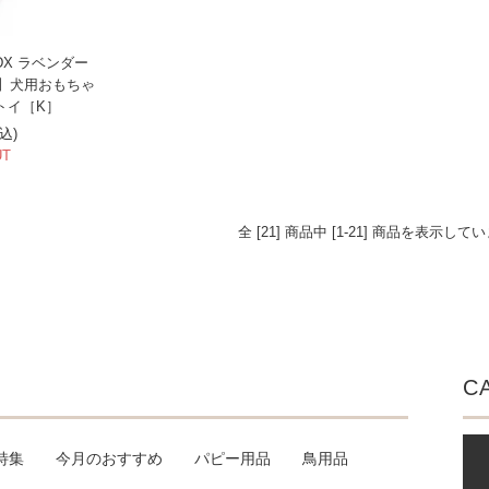
X ラベンダー
】犬用おもちゃ
トイ［K］
税込)
UT
全 [21] 商品中 [1-21] 商品を表示して
C
特集
今月のおすすめ
パピー用品
鳥用品