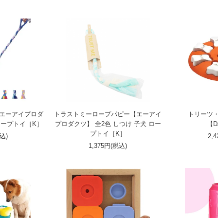
【エーアイプロダ
トラストミーロープパピー【エーアイ
トリーツ・
ロープトイ［K］
プロダクツ】 全2色 しつけ 子犬 ロー
【D
プトイ［K］
税込)
2,
1,375円(税込)