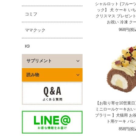
シャルロット (フルーツ
ック】 犬 ケーキ い
コミフ
クリスマス プレゼント
お祝い 冷凍 クー
968円(税
ママクック
K9
サプリメント
読み物
【お取り寄せ10営業日】Pa
ミニロールケーキおい
ブラリー 】犬猫用 お祝
ト用ケーキ バ
858円(税