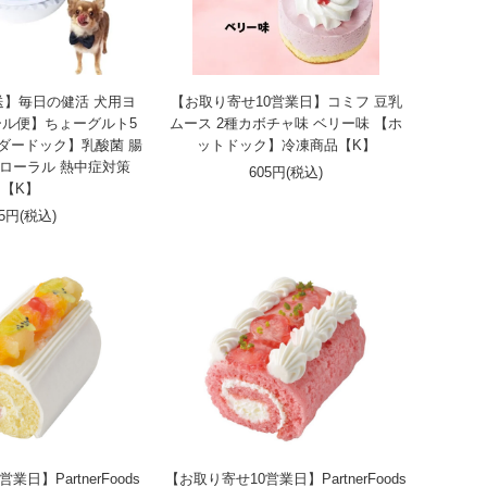
送】毎日の健活 犬用ヨ
【お取り寄せ10営業日】コミフ 豆乳
ル便】ちょーグルト5
ムース 2種カボチャ味 ベリー味 【ホ
ダードック】乳酸菌 腸
ットドック】冷凍商品【K】
フローラル 熱中症対策
605円(税込)
【K】
25円(税込)
日】PartnerFoods
【お取り寄せ10営業日】PartnerFoods