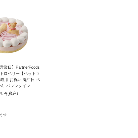
日】PartnerFoods
トロベリー【ペットラ
猫用 お祝い 誕生日 ペ
キ バレンタイン
178円(税込)
います