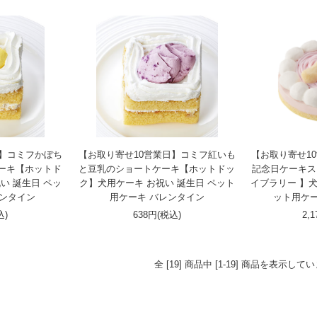
日】コミフかぼち
【お取り寄せ10営業日】コミフ紅いも
【お取り寄せ10営業
ーキ【ホットド
と豆乳のショートケーキ【ホットドッ
記念日ケーキス
い 誕生日 ペッ
ク】犬用ケーキ お祝い 誕生日 ペット
イブラリー 】犬
レンタイン
用ケーキ バレンタイン
ット用ケー
込)
638円(税込)
2,
全 [19] 商品中 [1-19] 商品を表示して