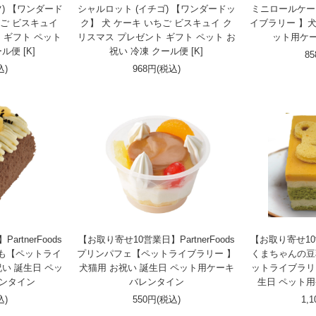
) 【ワンダード
シャルロット (イチゴ) 【ワンダードッ
ミニロールケー
ちご ビスキュイ
ク】 犬 ケーキ いちご ビスキュイ ク
イブラリー 】犬
 ギフト ペット
リスマス プレゼント ギフト ペット お
ット用ケー
ル便 [K]
祝い 冷凍 クール便 [K]
8
込)
968円(税込)
rtnerFoods
【お取り寄せ10営業日】PartnerFoods
【お取り寄せ10営業
も【ペットライ
プリンパフェ【ペットライブラリー 】
くまちゃんの豆
い 誕生日 ペッ
犬猫用 お祝い 誕生日 ペット用ケーキ
ットライブラリ
レンタイン
バレンタイン
生日 ペット
込)
550円(税込)
1,