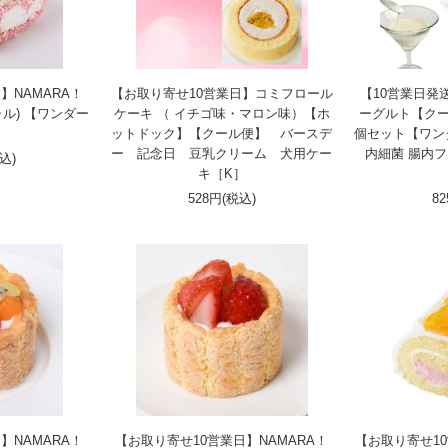
】NAMARA！
【お取り寄せ10営業日】コミフロール
【10営業日発
ル) 【ワンダー
ケーキ （ イチゴ味・マロン味）【ホ
ーグルト【クー
】
ットドック】【クール便】 バースデ
個セット【ワン
ー 記念日 豆乳クリーム 犬用ケー
内細菌 腸内
税込)
キ［K］
528円(税込)
8
】NAMARA！
【お取り寄せ10営業日】NAMARA！
【お取り寄せ10営業